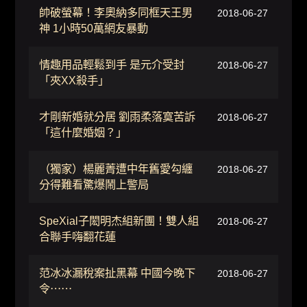
帥破螢幕！李奧納多同框天王男
2018-06-27
神 1小時50萬網友暴動
情趣用品輕鬆到手 是元介受封
2018-06-27
「夾XX殺手」
才剛新婚就分居 劉雨柔落寞苦訴
2018-06-27
「這什麼婚姻？」
（獨家）楊麗菁遭中年舊愛勾纏
2018-06-27
分得難看驚爆鬧上警局
SpeXial子閎明杰組新團！雙人組
2018-06-27
合聯手嗨翻花蓮
范冰冰漏稅案扯黑幕 中國今晚下
2018-06-27
令⋯⋯