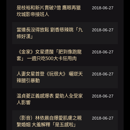
是枝裕和新片賣破7億 鷹眼再獵
2018-06-27
坎城影帝接班人
當連長沒得放鬆 劉香慈辣跳「九
2018-06-27
條好漢」
《金家》女星遭酸「肥到像跑龍
2018-06-27
套」 一週只吃500大卡狂甩肉
人妻女星首登《玩很大》 曬逆天
2018-06-27
辣腿引暴動
温貞菱正義感爆表 愛助人全受家
2018-06-27
人影響
（影音）林依晨自爆愛肌膚之親
2018-06-27
繫婚姻 大羞解釋「是五感啦」