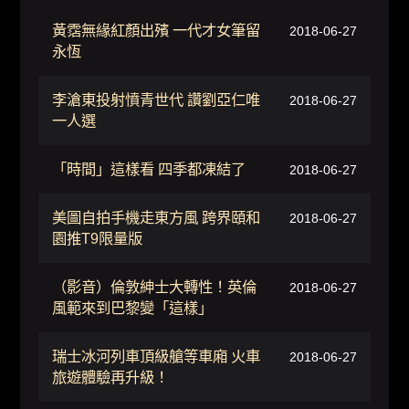
黃霑無緣紅顏出殯 一代才女筆留
2018-06-27
永恆
李滄東投射憤青世代 讚劉亞仁唯
2018-06-27
一人選
「時間」這樣看 四季都凍結了
2018-06-27
美圖自拍手機走東方風 跨界頤和
2018-06-27
園推T9限量版
（影音）倫敦紳士大轉性！英倫
2018-06-27
風範來到巴黎變「這樣」
瑞士冰河列車頂級艙等車廂 火車
2018-06-27
旅遊體驗再升級！