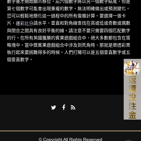
數字後才開始顯示移位。前六個數字將以另一個數字結尾，但是
第七個數字可能會出現重複的數字。無法明確做出或預測變化。
您可以輕鬆地簡化這一過程中的所有復雜計算。要選擇一張卡
片，
請水平，垂直和對角線查找在高或低或奇數或偶數
運彩比分
與閉合之間具有良好平衡的線。請注意不要只需要四個匹配數字
的行。在所有英國獲勝的賓果遊戲組合中，絕大多數都包含在策
略塊中。當中獎賓果遊戲組合中涉及到死角時，那就是樂透彩票
執行起來要困難得多的時候。人們打賭可以是五個垂直數字或五
個垂直數字。
© Copyright All Rights Reserved