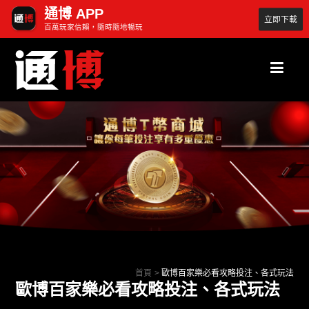
通博 APP
立即下載
百萬玩家信賴，隨時隨地暢玩
首頁
歐博百家樂必看攻略投注、各式玩法
歐博百家樂必看攻略投注、各式玩法