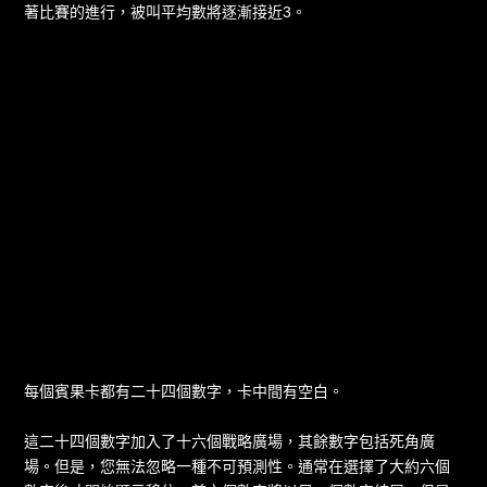
著比賽的進行，被叫平均數將逐漸接近3。
每個賓果卡都有二十四個數字，卡中間有空白。
這二十四個數字加入了十六個戰略廣場，其餘數字包括死角廣
場。但是，您無法忽略一種不可預測性。通常在選擇了大約六個