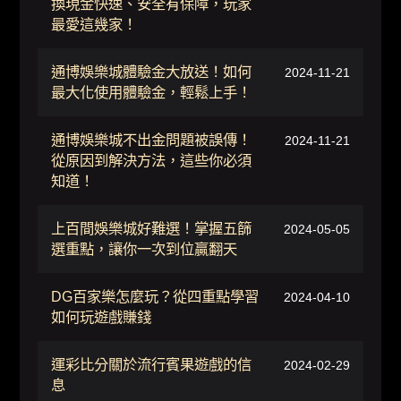
換現金快速、安全有保障，玩家
最愛這幾家！
通博娛樂城體驗金大放送！如何
2024-11-21
最大化使用體驗金，輕鬆上手！
通博娛樂城不出金問題被誤傳！
2024-11-21
從原因到解決方法，這些你必須
知道！
上百間娛樂城好難選！掌握五篩
2024-05-05
選重點，讓你一次到位贏翻天
DG百家樂怎麼玩？從四重點學習
2024-04-10
如何玩遊戲賺錢
運彩比分關於流行賓果遊戲的信
2024-02-29
息