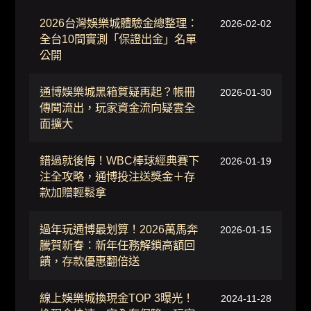
2026台灣娛樂城體驗金總整理：
2026-02-02
全台10間實測「保證出金」名單
公開
通博娛樂城黑箱質疑再起？帳冊
2026-01-30
傳聞流出，玩家資金流向疑雲全
面擴大
錯過就後悔！WBC棒球經典賽下
2026-01-19
注全攻略，通博投注送獎金＋存
款加贈輕鬆拿
過年玩通博最划算！2026萬馬奔
2026-01-15
騰賀新春：新年任務解鎖高額回
饋，存款優惠翻倍送
線上娛樂城換現金TOP 3曝光！
2024-11-28