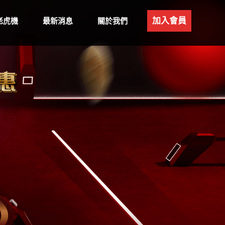
加入會員
老虎機
最新消息
關於我們