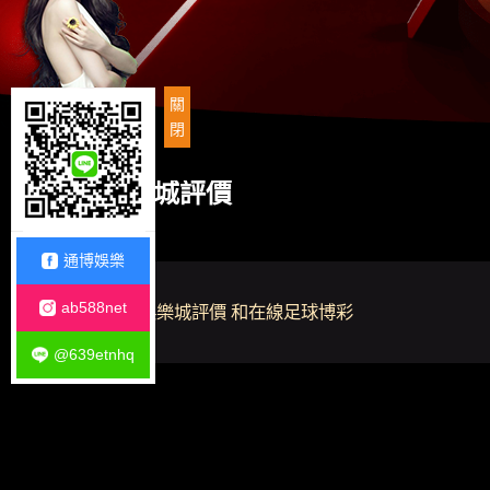
關
閉
娛樂城評價
通博娛樂
ab588net
娛樂城評價 和在線足球博彩
@639etnhq