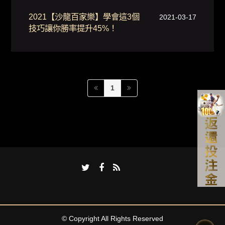
2021【沙龍百家樂】學會這3個
2021-03-17
技巧讓你勝率提升45%！
1
© Copyright All Rights Reserved