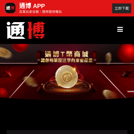
通博 APP
立即下載
百萬玩家信賴，隨時隨地暢玩