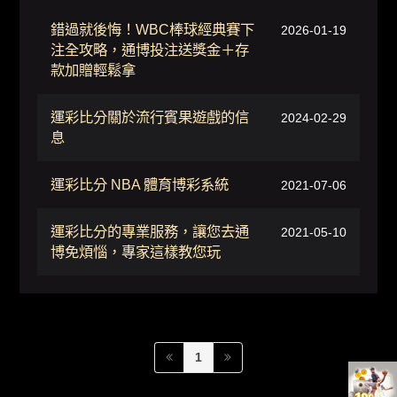
錯過就後悔！WBC棒球經典賽下
2026-01-19
注全攻略，通博投注送獎金＋存
款加贈輕鬆拿
運彩比分關於流行賓果遊戲的信
2024-02-29
息
運彩比分 NBA 體育博彩系統
2021-07-06
運彩比分的專業服務，讓您去通
2021-05-10
博免煩惱，專家這樣教您玩
1