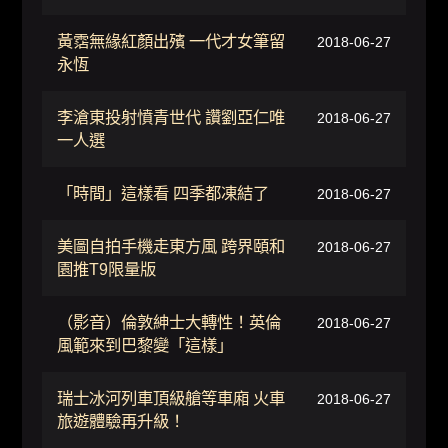
黃霑無緣紅顏出殯 一代才女筆留
2018-06-27
永恆
李滄東投射憤青世代 讚劉亞仁唯
2018-06-27
一人選
「時間」這樣看 四季都凍結了
2018-06-27
美圖自拍手機走東方風 跨界頤和
2018-06-27
園推T9限量版
（影音）倫敦紳士大轉性！英倫
2018-06-27
風範來到巴黎變「這樣」
瑞士冰河列車頂級艙等車廂 火車
2018-06-27
旅遊體驗再升級！