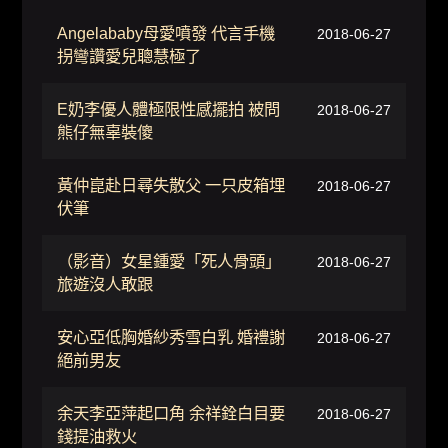
Angelababy母愛噴發 代言手機
2018-06-27
拐彎讚愛兒聰慧極了
E奶李優人體極限性感擺拍 被問
2018-06-27
熊仔無辜裝傻
黃仲崑赴日尋失散父 一只皮箱埋
2018-06-27
伏筆
（影音）女星鍾愛「死人骨頭」
2018-06-27
旅遊沒人敢跟
安心亞低胸婚紗秀雪白乳 婚禮謝
2018-06-27
絕前男友
余天李亞萍起口角 余祥銓白目要
2018-06-27
錢提油救火