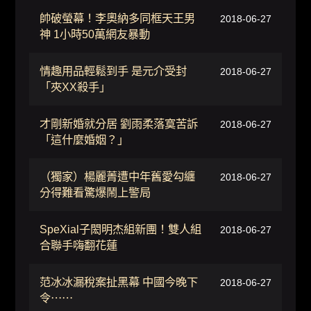
帥破螢幕！李奧納多同框天王男
2018-06-27
神 1小時50萬網友暴動
情趣用品輕鬆到手 是元介受封
2018-06-27
「夾XX殺手」
才剛新婚就分居 劉雨柔落寞苦訴
2018-06-27
「這什麼婚姻？」
（獨家）楊麗菁遭中年舊愛勾纏
2018-06-27
分得難看驚爆鬧上警局
SpeXial子閎明杰組新團！雙人組
2018-06-27
合聯手嗨翻花蓮
范冰冰漏稅案扯黑幕 中國今晚下
2018-06-27
令⋯⋯