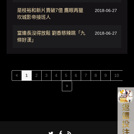
是枝裕和新片賣破7億 鷹眼再獵
2018-06-27
坎城影帝接班人
當連長沒得放鬆 劉香慈辣跳「九
2018-06-27
條好漢」
1
2
3
4
5
6
7
8
9
10