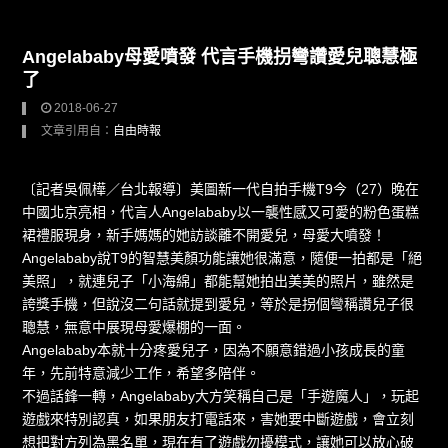
Angelababy母愛噴發 代言手機拐彎讚愛兒聰慧極
了
2018-06-27
文章引用自：
自由時報
〔記者吳佩樺／台北報導〕美圖新一代自拍手機T9今（27）晚在
中國北京亮相，代言人Angelababy以一襲性感又可愛的粉色蛋糕
裙禮服現身，新手媽媽的她訪談離不開愛兒，母愛大噴發！
Angelababy說T9的智慧美顏功能讓她很滿意，隨便一拍都是「絕
美照」，就連兒子「小海綿」都能幫她拍出美美的照片，雖然是
誇獎手機，但說沒二句話就提到愛兒，等於是拐個彎稱讚兒子很
聰慧，無意中展現母愛爆棚的一面。
Angelababy本就十分疼愛兒子，因為不願意錯過小孩成長的童
年，先前特意減少工作，希望多陪伴。
不過話鋒一轉，Angelababy大方笑稱自己是「手遊魔人」，玩起
遊戲來特別認真，如果朋友打電話來，害她要中斷遊戲，會立刻
想把對方列為黑名單，現在有了遊戲勿擾模式，讓她可以放心破