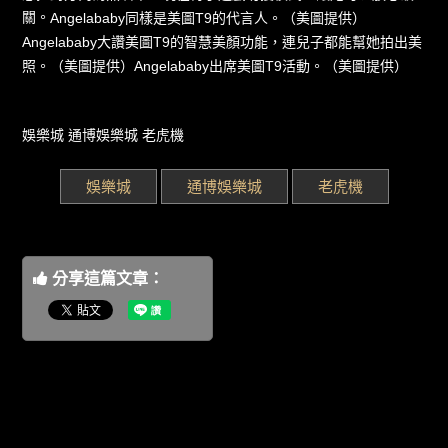
關。
Angelababy同樣是美圖T9的代言人。（美圖提供）
Angelababy大讚美圖T9的智慧美顏功能，連兒子都能幫她拍出美
照。（美圖提供）
Angelababy出席美圖T9活動。（美圖提供）
娛樂城
通博娛樂城
老虎機
娛樂城
通博娛樂城
老虎機
分享這篇文章：