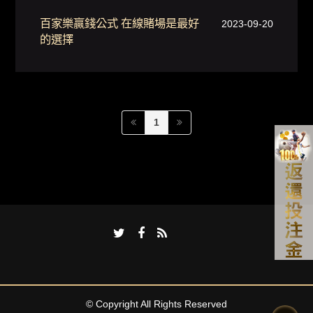
百家樂贏錢公式 在線賭場是最好
2023-09-20
的選擇
1
© Copyright All Rights Reserved