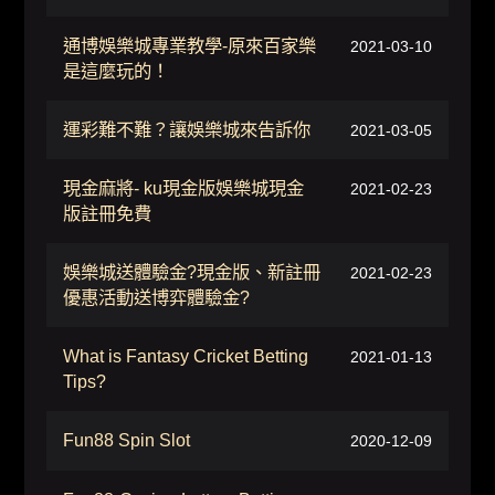
通博娛樂城專業教學-原來百家樂
2021-03-10
是這麼玩的！
運彩難不難？讓娛樂城來告訴你
2021-03-05
現金麻將- ku現金版娛樂城現金
2021-02-23
版註冊免費
娛樂城送體驗金?現金版、新註冊
2021-02-23
優惠活動送博弈體驗金?
What is Fantasy Cricket Betting
2021-01-13
Tips?
Fun88 Spin Slot
2020-12-09