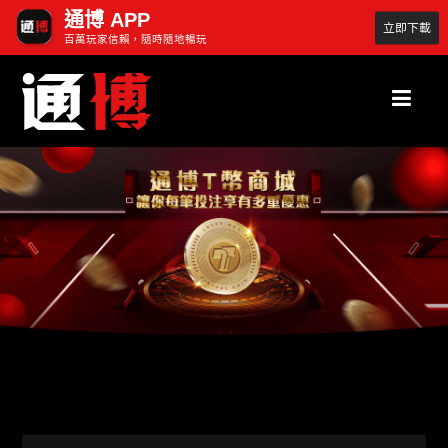
通博 APP
立即下載
百萬玩家信賴，隨時隨地暢玩