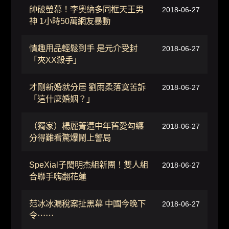
帥破螢幕！李奧納多同框天王男
2018-06-27
神 1小時50萬網友暴動
情趣用品輕鬆到手 是元介受封
2018-06-27
「夾XX殺手」
才剛新婚就分居 劉雨柔落寞苦訴
2018-06-27
「這什麼婚姻？」
（獨家）楊麗菁遭中年舊愛勾纏
2018-06-27
分得難看驚爆鬧上警局
SpeXial子閎明杰組新團！雙人組
2018-06-27
合聯手嗨翻花蓮
范冰冰漏稅案扯黑幕 中國今晚下
2018-06-27
令⋯⋯