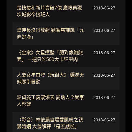
是枝裕和新片賣破7億 鷹眼再獵
2018-06-27
坎城影帝接班人
當連長沒得放鬆 劉香慈辣跳「九
2018-06-27
條好漢」
《金家》女星遭酸「肥到像跑龍
2018-06-27
套」 一週只吃500大卡狂甩肉
人妻女星首登《玩很大》 曬逆天
2018-06-27
辣腿引暴動
温貞菱正義感爆表 愛助人全受家
2018-06-27
人影響
（影音）林依晨自爆愛肌膚之親
2018-06-27
繫婚姻 大羞解釋「是五感啦」