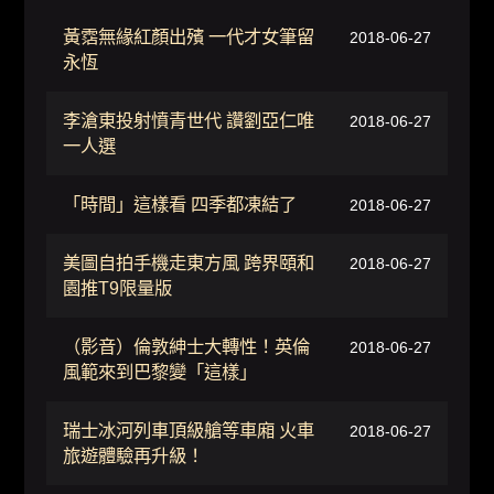
黃霑無緣紅顏出殯 一代才女筆留
2018-06-27
永恆
李滄東投射憤青世代 讚劉亞仁唯
2018-06-27
一人選
「時間」這樣看 四季都凍結了
2018-06-27
美圖自拍手機走東方風 跨界頤和
2018-06-27
園推T9限量版
（影音）倫敦紳士大轉性！英倫
2018-06-27
風範來到巴黎變「這樣」
瑞士冰河列車頂級艙等車廂 火車
2018-06-27
旅遊體驗再升級！