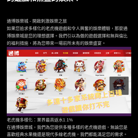
通博娛樂城
- 開啟刺激娛樂之旅
如果您追求多樣化的老虎機遊戲和令人興奮的娛樂體驗，那麼通
博娛樂城是您的理想選擇。我們引以為傲的遊戲選擇和無與倫比
的福利措施，將為您帶來一場前所未有的娛樂盛宴。
老虎機
多樣化：業界最高返水1.1%
在
通博娛樂城
，我們為您提供多種多樣的老虎機遊戲，無論您是
喜歡經典水果機還是現代多線老虎機，我們都能滿足您的需求。