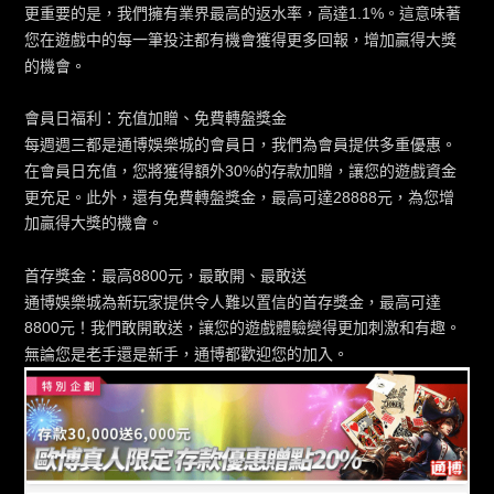
更重要的是，我們擁有業界最高的返水率，高達1.1%。這意味著
您在遊戲中的每一筆投注都有機會獲得更多回報，增加贏得大獎
的機會。
會員日福利：充值加贈、免費轉盤獎金
每週週三都是通博娛樂城的會員日，我們為會員提供多重優惠。
在會員日充值，您將獲得額外30%的存款加贈，讓您的遊戲資金
更充足。此外，還有免費轉盤獎金，最高可達28888元，為您增
加贏得大獎的機會。
首存獎金：最高8800元，最敢開、最敢送
通博娛樂城
為新玩家提供令人難以置信的首存獎金，最高可達
8800元！我們敢開敢送，讓您的遊戲體驗變得更加刺激和有趣。
無論您是老手還是新手，通博都歡迎您的加入。