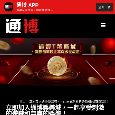
通博 APP
立即下載
百萬玩家信賴，隨時隨地暢玩
首頁
立即加入通博娛樂城，一起享受刺激的遊戲和無盡的娛樂！
立即加入通博娛樂城，一起享受刺激
的遊戲和無盡的娛樂！