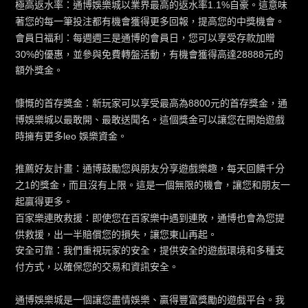
極高返水率：通博娛樂城以業界最高的返水率1.1%自豪。這意味
著您的每一筆投注都有機會獲得更多回報，提高您的中獎機會。
會員日福利：每週週三是通博的會員日，您可以享受存款加贈
30%的優惠，並參與免費轉盤活動，有機會獲得高達28888元的
額外獎金。
慷慨的首存獎金：新玩家可以享受最高為8800元的首存獎金，通
博娛樂城以最敢開、最敢送聞名。這個獎金可以讓您在開始遊戲
時擁有更多
leo 娛樂
資金。
推薦好友計畫：通博鼓勵您與朋友分享遊戲樂趣，每天回饋千分
之1的獎金，而且沒有上限。這是一個無限的機會，讓您和朋友一
起贏得更多。
百家樂連敗救援：即使您在百家樂中遇到連敗，通博也會為您提
供救援，出一半賠償您的損失，讓您東山再起。
安全可靠：我們重視玩家的安全，提供安全的遊戲環境和多種支
付方式，以確保您的交易和資訊安全。
通博娛樂城是一個讓您盡情娛樂、贏得豐富獎勵的遊戲平台。我