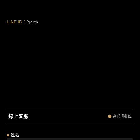
LINE ID：
/ggrtb
線上客服
為必填欄位
姓名