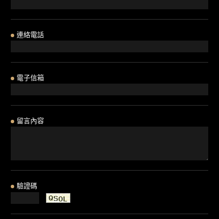
連絡電話
電子信箱
留言內容
驗證碼