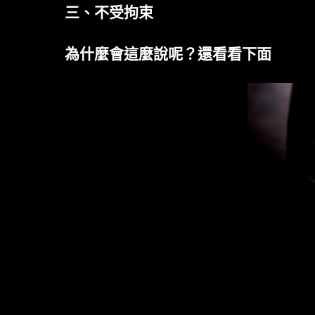
三、不受拘束
為什麼會這麼說呢？還看看下面