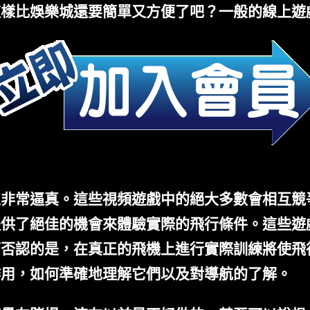
這樣比娛樂城還要簡單又方便了吧？一般的線上遊
且非常逼真。這些視頻遊戲中的絕大多數會相互競
提供了絕佳的機會來體驗實際的飛行條件。這些遊
可否認的是，在真正的飛機上進行實際訓練將使飛
作用，如何準確地理解它們以及對導航的了解。