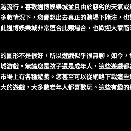
來越流行。喜歡通博娛樂城並且由於惡劣的天氣或
大多數情況下，您都想出去真正的賭場下賭注，也
因此通博娛樂城非常適合此類場合，也歡迎大家隨
戲的圖形不是很好，所以遊戲似乎很無聊。如今，
樂城游戲。無論您是孩子還是成年人，這些遊戲都
。市場上有各種遊戲。您甚至可以從網路下載這些
較大的遊戲，大多數老年人都喜歡玩。這些有趣的