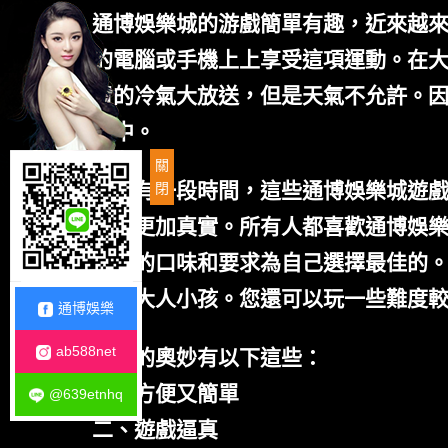
通博
娛樂城的游戲簡單有趣，近來越
的電腦或手機上上享受這項運動。在
費的冷氣大放送，但是天氣不允許。
集中。
關
曾經有一段時間，這些通博
娛樂城
遊
閉
使其更加真實。所有人都喜歡通博娛
自己的口味和要求為自己選擇最佳的
適合大人小孩。您還可以玩一些難度
通博娛樂
ab588net
真正的奧妙有以下這些：
一、方便又簡單
@639etnhq
二、遊戲逼真