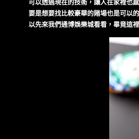
可以透過現在的技術，讓人在家裡也
要是想要找比較豪華的賭場也是可以
以先來我們通博娛樂城看看，畢竟這