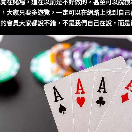
感覺在
賭場
，這在以前是不好做的，甚至可以說根
的，大家只要多遊覽，一定可以在網路上找到自己
裡的會員大家都說不錯，不是我們自己在說，而是