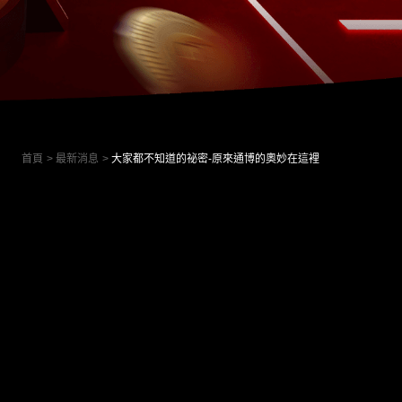
首頁
最新消息
大家都不知道的祕密-原來通博的奧妙在這裡