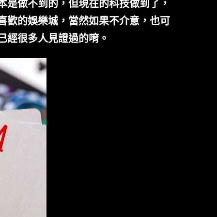
本是做不到的，但現在的科技做到了，
喜歡的娛樂城，當然如果不介意，也可
已經很多人見證過的唷。