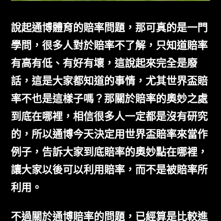
說起通博體育的賠率問題，那可真的是一門
學問，很多人對於賠率不了解，只知道賠率
有高有低、有好有壞，這說起來完全是廢
話，這是大家都知道的事情，尤其世界盃賠
率不也是這樣子嗎？那關於賠率的奧妙之處
到底在哪裡，相信很多人一定都是沒有研究
的，所以通博今天決定用
世界盃
賠率來當作
例子，告訴大家到底賠率的奧妙點在哪裡，
讓大家以後可以利用賠率，而不是被賠率所
利用。
不過關於通博賠率的問題，已經算是比較進