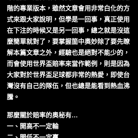
階的專業版本，雖然文章會用非常白化的方
式來跟大家說明，但學是一回事，真正使用
在下注的時候又是另一回事，總之就是沒這
麼簡單就對了，要掌握箇中奧妙除了要先瞭
解本篇文章之外，經驗也是絕對不能少的，
而會使用世界盃賠率來當作範例，則是因為
大家對於世界盃足球都非常的熱愛，即使台
灣沒有自己的隊伍，但也總是能看到熱血沸
騰。
那麼關於賠率的奧秘有…
一、開高不一定輸
二、開低不一定贏