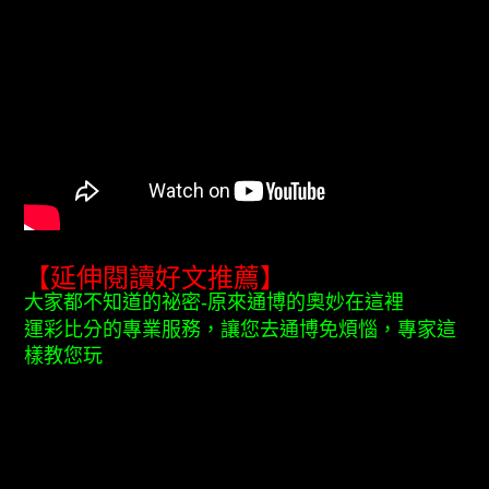
【延伸閱讀好文推薦】
大家都不知道的祕密-原來通博的奧妙在這裡
運彩比分的專業服務，讓您去通博免煩惱，專家這
樣教您玩