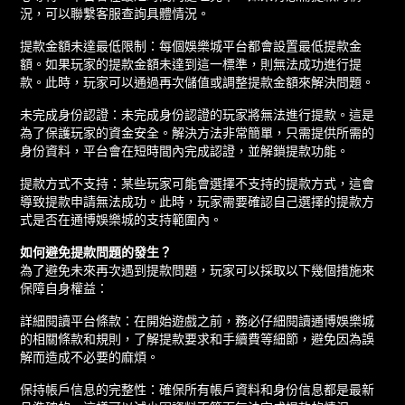
況，可以聯繫客服查詢具體情況。
提款金額未達最低限制：每個娛樂城平台都會設置最低提款金
額。如果玩家的提款金額未達到這一標準，則無法成功進行提
款。此時，玩家可以通過再次儲值或調整提款金額來解決問題。
未完成身份認證：未完成身份認證的玩家將無法進行提款。這是
為了保護玩家的資金安全。解決方法非常簡單，只需提供所需的
身份資料，平台會在短時間內完成認證，並解鎖提款功能。
提款方式不支持：某些玩家可能會選擇不支持的提款方式，這會
導致提款申請無法成功。此時，玩家需要確認自己選擇的提款方
式是否在通博娛樂城的支持範圍內。
如何避免提款問題的發生？
為了避免未來再次遇到提款問題，玩家可以採取以下幾個措施來
保障自身權益：
詳細閱讀平台條款：在開始遊戲之前，務必仔細閱讀通博娛樂城
的相關條款和規則，了解提款要求和手續費等細節，避免因為誤
解而造成不必要的麻煩。
保持帳戶信息的完整性：確保所有帳戶資料和身份信息都是最新