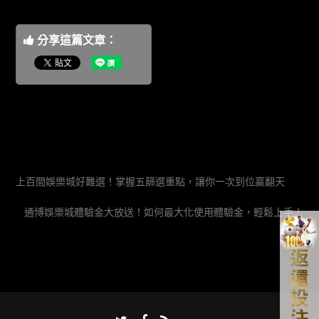
分享這篇文章：
上百間娛樂城好難選！掌握五篩選重點，讓你一次到位贏翻天
通博娛樂城體驗金大放送！如何最大化使用體驗金，輕鬆上手！