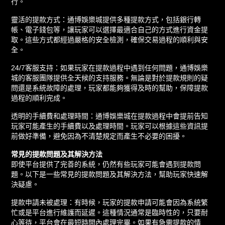
行。
靈活的提款方式：通博娛樂城提供多種提款方式，包括銀行轉
帳、電子錢包等，讓玩家可以選擇最適合自己的方式進行資金提
取。這些方式都經過嚴格的安全檢測，確保交易過程的順利與安
全。
24/7客服支持：如果玩家在提款過程中遇到任何問題，通博娛樂
城的客服團隊提供全天候的支持服務。無論是對於提款規則的疑
問還是系統故障的處理，玩家都能夠獲得及時的幫助，保障提款
過程的順利完成。
透明的手續費和處理時間：通博娛樂城在提款過程中會提前告知
玩家可能產生的手續費以及處理時間。玩家可以根據這些資訊提
前做好準備，避免因為不清楚規定而產生不必要的困擾。
常見的提款問題及其解決方法
即使平台提供了完善的系統，仍然有些玩家可能會遇到提款問
題。以下是一些常見的提款問題及其解決方法，幫助玩家快速解
決疑慮。
提款申請未被處理：有時候，玩家的提款申請可能會因為系統繁
忙或是平台進行維護而延遲。這種情況通常是臨時性的，只要耐
心等待，平台會在最短時間內處理完畢。如果有急需提款的情