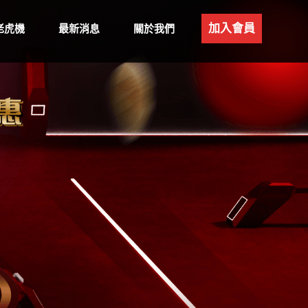
加入會員
老虎機
最新消息
關於我們