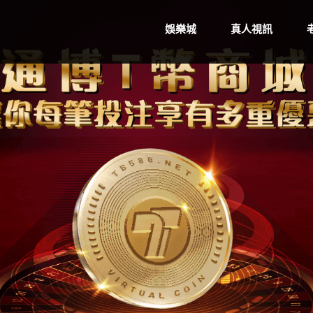
娛樂城
真人視訊