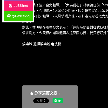
〔記者翁子涵／台北報導〕「大馬甜心」林明禎日前「520」被拍
ab588net
明禎認愛，今卻爆出2人戀情公開後，因張軒睿沒Guts
@639etnhq
據《鏡周刊》報導，2人戀情曝光後，張軒睿先是看似大
就GG。
對此，林明禎在臉書發文表示：「這段時間面對各式各樣
傷害對方，今天很謝謝媒體再次這麼關心我，我只想好好
娛樂城
通博娛樂城
老虎機
分享這篇文章：