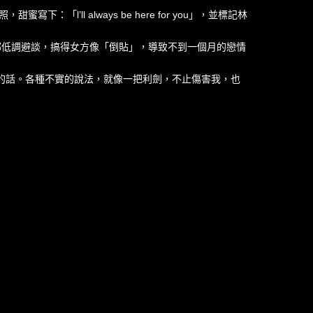
ll always be here for you」，並標記林
都低調避談，搞得女方像「倒貼」，導致不到一個月的戀情
的話。各種不實的說法，就像一把利劍，不止傷害我，也