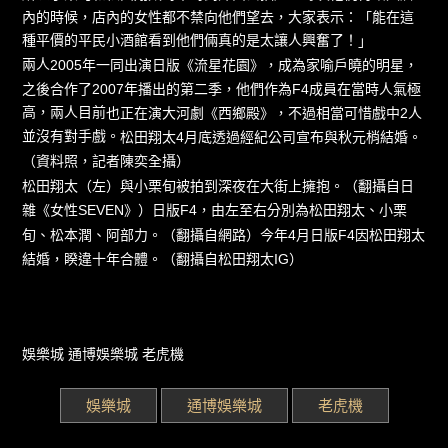
內的時候，店內的女性都不禁向他們望去，大家表示：
能在這
「
種平價的平民小酒館看到他們倆真的是太讓人興奮了！
」
兩人
2005年一同出演日版《流星花園》，成為家喻戶曉的明星，
之後合作了2007年播出的第二季，他們作為F4成員在當時人氣極
高，兩人目前
也正在演大河劇《西鄉殿》，不過相當可惜戲中2人
並沒有對手戲。
松田翔太4月底透過經紀公司宣布與秋元梢結婚。
（資料照，記者陳奕全攝）
松田翔太（左）與小栗旬被拍到深夜在大街上擁抱。（翻攝自日
雜《女性SEVEN》）
日版F4，由左至右分別為松田翔太、小栗
旬、松本潤、阿部力。（翻攝自網路）
今年4月日版F4因松田翔太
結婚，睽違十年合體。（翻攝自松田翔太IG）
娛樂城
通博娛樂城
老虎機
娛樂城
通博娛樂城
老虎機