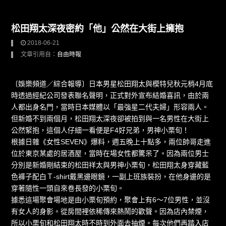
松田翔太深夜密約「他」公然在大街上擁抱
2018-06-21
文章引用自：
自由時報
〔娛樂頻道／綜合報導〕日本男星松田翔太
與模特兒秋元梢4月底
時透過經紀公司發表聯名聲明，正式對外宣布結婚喜訊，由於兩
人都出身名門，當時日本媒體以「最強星二代夫婦」形容兩人。
但新婚不到兩個月，松田翔太深夜卻被拍到與一名男性在大街上
公然緊抱，這個人仔細一看便是F4好兄弟，男神小栗旬！
根據日雜《女性SEVEN》爆料，週五晚上十點多，兩位帥哥走進
位於東京某處的居酒屋，當時在場女性都驚呆了。因為兩位男士
分別是新婚剛結束的松田祥太與男神小栗旬，松田翔太身穿藏藍
色褲子配白Ｔ-shirt戴黑邊眼鏡，一副上班族裝扮，在他身邊的是
穿著隨性一頭自來卷長發的小栗旬。
據悉這場聚會場地是由小栗旬預約，聚會上有6〜7位男性，並沒
有女人的身影。從房間裡依稀傳來熱鬧的歡聲。因為店內禁煙，
所以小栗旬和松田翔太時不時到外面去抽煙。每次他們再踏入店