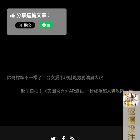
分享這篇文章：
帥哥標準不一樣了！台女愛小眼瞇瞇男勝濃眉大眼
超萌自拍！《美圖秀秀》AR濾鏡 一秒成為超人特攻隊成員