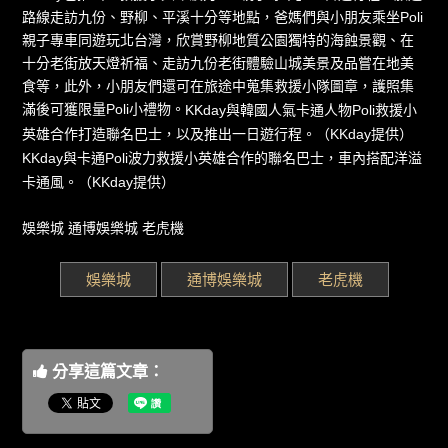
路線走訪九份、野柳、平溪十分等地點，爸媽們與小朋友乘坐Poli
親子專車同遊玩北台灣，欣賞野柳地質公園獨特的海蝕景觀、在
十分老街放天燈祈福、走訪九份老街體驗山城美景及品嘗在地美
食等，此外，小朋友們還可在旅途中蒐集救援小隊圖章，護照集
滿後可獲限量Poli小禮物。
KKday與韓國人氣卡通人物Poli救援小
英雄合作打造聯名巴士，以及推出一日遊行程。（KKday提供）
KKday與卡通Poli波力救援小英雄合作的聯名巴士，車內搭配洋溢
卡通風。（KKday提供）
娛樂城
通博娛樂城
老虎機
娛樂城
通博娛樂城
老虎機
分享這篇文章：