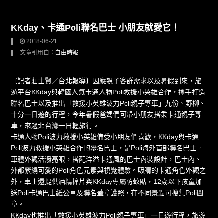
KKday、卡通Poli聯名巴士 小朋友就愛它！
2018-06-21
文章引用自：
自由時報
〔記者莊士賢／台北報導〕因應親子客群需求以及暑假到來，旅
遊平台KKday與韓國人氣卡通人物Poli救援小英雄合作，攜手打造
聯名巴士以及推出「救援小英雄波力Poli親子專車」九份、野柳、
十分一日遊的行程，今年暑假爸媽們可帶小朋友搭乘卡通親子專
車，來趟北台灣一日輕旅行。
卡通人物Poli波力救援小英雄備受小朋友們喜歡，KKday與卡通
Poli波力救援小英雄合作的聯名巴士，是Poli海外首部聯名巴士，
車體外觀活潑亮眼，搭配洋溢卡通風的巴士內裝設計，巴士內、
外都縈繞可愛的Poli角色元素與視覺體驗。吸睛的卡通角色外觀之
外，車上還提供酒精棉片與KKday專屬防蚊貼，12歲以下孩童加
送Poli卡通巴士紙公車及聯名蓋章護照，在不同景點可搜集Poli圖
章。
KKday也推出「救援小英雄波力Poli親子專車」一日遊行程，旅遊