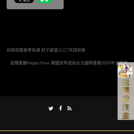
自爽和健身男有譜 舒子晨當小三7天踩剎車
首爾書展Happy Hour 韓國宣布成為台北國際書展2020年主題國