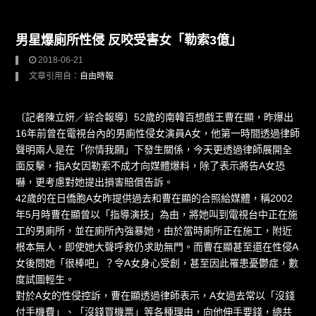
男星爆廁所性侵 反咬受害女「勒索3億」
2018-06-21
文章引用自：
自由時報
〔記者陳立妍／綜合報導〕52歲的南韓百想戲王曹在顯，昨爆出
16年前曾在電視台內的男廁性侵女演員A女，他第一時間透過律師
聲明兩人是在「你情我願」下發生關係，今天更透過律師展開全
面反擊，指A女因勒索不成才向媒體爆料，除了表示將告A女恐
嚇，更考慮對她提出損害賠償告訴。
42歲的在日僑胞A女昨提供過去和曹在顯的合照給媒體，稱2002
年5月時曹在顯曾以「指導演技」為由，將她叫到電視台中正在施
工的男廁所，並在廁所內強暴她，由於當時廁所正在施工，附近
根本無人，即使她大聲呼救仍求助無門。而曹在顯甚至還在性侵A
女後問她「很棒吧」？令A女身心受創，甚至因此罹患憂鬱症，數
度試圖輕生。
對於A女的性侵控訴，曹在顯透過律師表示，A女過去常以「沒錢
付手機費」、「沒錢買機票」等各種理由，向他伸手要錢，總共