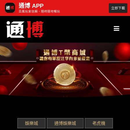
通博 APP
立即下載
百萬玩家信賴，隨時隨地暢玩
娛樂城
通博娛樂城
老虎機