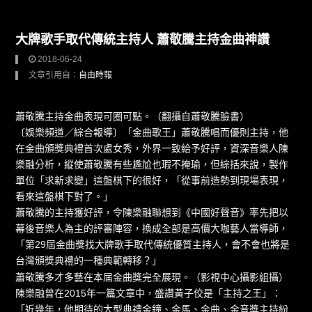
大牌歌手取代傳統主持人 蕭敬騰主持金曲神讚
2018-06-24
文章引用自：
自由時報
蕭敬騰主持金曲表現可圈可點。（翻攝自蕭敬騰臉書）
〔娛樂頻道／綜合報導〕「金曲歌王」蕭敬騰唱而優則主持，他
在金曲頒獎典禮首次處女秀，外界一致給予好評，資深音樂人陳
樂融分析，縱使蕭敬騰有些尷尬也瑕不掩瑜，但綜括來說，製作
單位「求新求變」這盤棋下的很好，「從事前造勢到現場表現，
看來這盤棋下對了。」
蕭敬騰的主持獲好評，令陳樂融聯想到《中國好聲音》率先把以
幕後音樂人為主的評審陣容，換成全部是高價大咖藝人當導師，
「第29屆金曲獎找大牌歌手取代傳統優質主持人，會不會也將是
台灣頒獎典禮的一種典範轉移？」
蕭敬騰多才多藝在本屆金曲獎完全展現。（影視中心攝影組攝）
陳樂融曾在2015年一篇文章中，盛讚黃子佼是「主持之王」：
「近幾年，他期待的大型典禮金鐘、金馬、金曲、金音獎主持紛