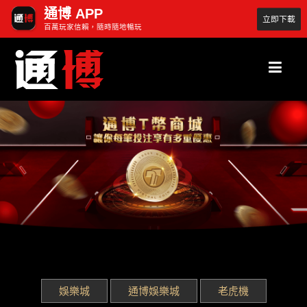
通博 APP
立即下載
百萬玩家信賴，隨時隨地暢玩
娛樂城
通博娛樂城
老虎機