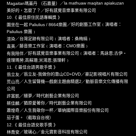
／la mathuaw maqitan apiakuzan
Magaitan瑪蓋丹 （石嘉量）
美好的，怎麼了？／好有感覺音樂事業有限公司
10.《 最佳原住民語專輯獎 》
／好的創藝工作室﹙演唱者：
圍坐在一起 Paliulius / 8664樂團
Paliulius 樂團﹚
／台灣足跡有限公司﹙演唱者：桑梅絹﹚
渲染
／藤音樂工作室﹙演唱者：CMO樂團﹚
直美
／好有感覺音樂事業有限公司﹙演唱者：馬詠恩;古伊‧
有我陪伴
達理瑪勞;高蘇珊;米鴻恩;張理軒﹚
11.《 最佳台語男歌手獎 》
／翁立友-我做你的靠山CD+DVD／豪記影視唱片有限公司
翁立友
／人生留聲機—戲劇主題曲精選2／動脈音樂文化傳播有限
荒山亮
公司
／縫夢／時代創藝企業有限公司
許富凱
／猶原愛著你／時代創藝企業有限公司
蔡佳麟
／人生我敬你一杯／華納國際音樂股份有限公司
蕭煌奇
茄子蛋。（截取自台視）
12.《 最佳台語女歌手獎 》
／玻璃心／金元寶影音科技有限公司
林喬安