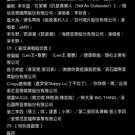
／在家鄉《仍是異鄉人（Still An Outlander）》／相
嚴彬; 李宗盛
信音樂國際股份有限公司﹙演唱者：李劍青﹚
／連名帶姓《偷故事的人》／百代唱片股份有限公司﹙演
葛大為
唱者：aMEI﹚
／郭源潮《郭源潮》／海蝶音樂股份有限公司﹙演唱者：
宋冬野
宋冬野﹚
19.
《 最佳演唱組合獎 》
（Leo王+春艷）（Leo王;春艷）／健康歌曲／顏社企業有
夜貓組
限公司
（查家雯;張羽承）／謝謝你曾經讓我悲傷／滾石國際音
原子邦妮
樂股份有限公司
（盧羿安Skippy Lu;丁不拉丁）／你快樂，嗎／台灣
Crispy脆樂團
索尼音樂娛樂股份有限公司
（周文傑;林睦淵;陳昱榕）／幹大事 BIG THING／滾
頑童MJ116
石國際音樂股份有限公司
（張三；炫；達書；小黑）／第二張同名專輯 張三李四
張三李四
／安樂茂思國際事業有限公司
20.
《 特別貢獻獎 》
蘇芮