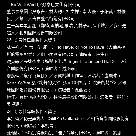
／Be Well World／好意思文化有限公司
（吳永吉、林大鈞、杜文祥、郭人豪、于培武、林俊
董事長樂團
民）／祭／大吉祥整合行銷有限公司
（鄭植;黃柏翰;羅晧宇;林子軒;陳千煒）／我不是
三十萬年老虎鉗
超人／相知國際股份有限公司
23.
《 最佳單曲製作人獎 》
／有 無 （片尾曲） To Have, or Not To Have《大佛普拉
林生祥
斯的電影配樂》／山下民謠有限公司﹙演唱者：林生祥﹚
／長途夜車《進擊下半場 Begin The Second Half》／火氣
滅火器
音樂股份有限公司﹙演唱者：滅火器﹚
／魚仔《魚仔》／添翼創越工作室﹙演唱者：盧廣仲﹚
盧廣仲
／跳舞的梵谷《No.13 作品 ： 跳舞的梵谷》／環
Kenn C;孫燕姿
球國際唱片股份有限公司﹙演唱者：孫燕姿﹚
／買榜《龍虎門》／科科農場股份有限公司﹙演唱者：熊仔 ;
熊仔
吳卓源﹚
24.
《 最佳專輯製作人獎 》
／仍是異鄉人（Still An Outlander）／相信音樂國際股份有
李宗盛
限公司﹙演唱者：李劍青﹚
／不特別得很特別／種子音樂有限公司﹙演唱者：劉思
戴佩妮