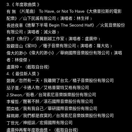
3.《 年度歌曲獎 》
（片尾曲） To Have, or Not To Have《大佛普拉斯的電影
有 無
配樂》／山下民謠有限公司﹙演唱者：林生祥﹚
《進擊下半場 Begin The Second Half》／火氣音樂股份
長途夜車
有限公司﹙演唱者：滅火器﹚
《魚仔》／添翼創越工作室﹙演唱者：盧廣仲﹚
魚仔
《家III》／種子音樂有限公司﹙演唱者：羅大佑﹚
致觀音山
《偉大的渺小》／華納國際音樂股份有限公司﹙演唱
偉大的渺小
者：林俊傑﹚
盧廣仲。（截取自台視）
4.《 最佳新人獎 》
／忽然有一天，我離開了台北／橘子音樂股份有限公司
鄭興
／卡通人物／艾格普蘭特艾格有限公司
茄子蛋
／街巷／台灣索尼音樂娛樂股份有限公司
J.Sheon
／醒著不醉／滾石國際音樂股份有限公司
李權哲
／我有我自己／華研國際音樂股份有限公司
閻奕格
／我們都是寂寞的／台灣索尼音樂娛樂股份有限公司
蘇珮卿
／神經誌／宏揚國際有限公司
丁世光
盧廣仲再奪年度歌曲獎。（截取自台視）