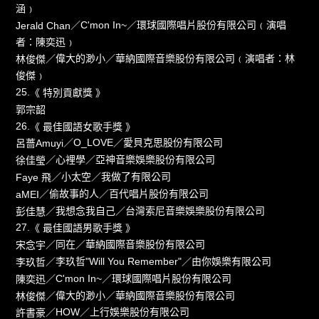
涵﹚
／C'mon In~／環球國際唱片股份有限公司﹙演唱
Jerald Chan
者：陳奕迅﹚
／偉大的渺小／華納國際音樂股份有限公司﹙演唱者：林
林俊傑
俊傑﹚
25.
《 特別貢獻獎 》
郭宗韶
26.
《 最佳國語女歌手獎 》
／O_LOVE／愛貝克思股份有限公司
呂薔Amuyi
／心裡學／亞神音樂娛樂股份有限公司
徐佳瑩
／小太空／我做了有限公司
Faye 飛
／偷故事的人／百代唱片股份有限公司
aMEI
／我想念我自己／台灣索尼音樂娛樂股份有限公司
彭佳慧
27.
《 最佳國語男歌手獎 》
／同在／華納國際音樂股份有限公司
宋念宇
／李玖哲"Will You Remember"／由你娛樂有限公司
李玖哲
／C'mon In~／環球國際唱片股份有限公司
陳奕迅
／偉大的渺小／華納國際音樂股份有限公司
林俊傑
／HOW／上行娛樂股份有限公司
許書豪