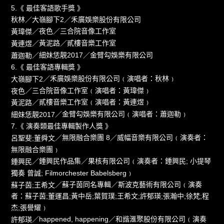
5.《 最佳客語歌手獎 》
／大嶺腳下2／禾廣娛樂股份有限公司
秋林
／夜色／三合院音像工作室
黃瑋傑
／黃泥路／貳樓音樂工作室
黃連煜
／細妹恁靚2017／金臂勾娛樂有限公司
蕭迦勒
6.《 最佳客語專輯獎 》
／禾廣娛樂股份有限公司﹙演唱者：秋林﹚
大嶺腳下2
／三合院音像工作室﹙演唱者：黃瑋傑﹚
夜色
／貳樓音樂工作室﹙演唱者：黃連煜﹚
黃泥路
／金臂勾娛樂有限公司﹙演唱者：蕭迦勒﹚
細妹恁靚2017
7.《 演奏類最佳專輯製作人獎 》
／無限融合樂團 8／威幅音樂有限公司﹙演奏者：
呂聖斐;董舜文
無限融合樂團﹚
／鍾興民作品集／果核有限公司﹙演奏者：鍾興民; 小提琴
鍾興民
獨奏 曾誠; Filmorchester Babelsberg﹚
／蘇子茵同名專輯／斯波克藝術有限公司﹙演奏
蘇子茵;王希文
者：蘇子茵;董運昌;黃中岳;葉賀璞;王希文;許郁瑛;張瀚中;徐梵;程
杰;張譽耀﹚
／happened, happening／和諧滙聚股份有限公司﹙演奏
許郁瑛