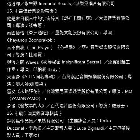
／永生獸 Immortal Beasts／派樂黛唱片有限公司
張溥輝
15.《 最佳音樂錄影帶獎 》
《戰神卡爾迪亞》／大樂音樂有限公
他是末日預言中的宇宙碎片
司﹙導演：談宗藩﹚
《亞洲通吃》／量能文創股份有限公司﹙導演：
泰國恰恰
Chayanop Boonprakob﹚
《心裡學》／亞神音樂娛樂股份有限公
言不由衷（The Prayer）
司﹙導演：比爾賈﹚
《次等秘密 Insignificant Secret》／添翼創越工
與浪之間 Waves
作室﹙導演：邱柏昶 Birdy﹚
《A-LIN同名專輯》／台灣索尼音樂娛樂股份有限公司﹙導
未單身
演：廖人帥;姚國禎﹚
《末路狂花》／台灣索尼音樂娛樂股份有限公司﹙導演：MO
雪女
（YAMANYAMO）﹚
《偷故事的人》／百代唱片股份有限公司﹙導演：羅景壬﹚
身後
16.
《 最佳演奏錄音專輯獎 》
／果核有限公司 （主要錄音人員：Falko
鍾興民作品集
Duczmal、李岳松／主要混音人員：Luca Bignardi／主要母帶後
製人員：王家棟）