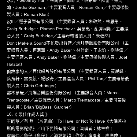
永鈞、Geoffrey Han、林尚伯、鄭皓文、林鉑堅、陳蕾、蔡周
翰、Jordie Guzman／主要混音人員：Roman Klun／主要母帶後
製人員：Roman Klun）
／種子音樂有限公司 （主要錄音人員：朱敬然、林思彤、
家III
Craig Burbidge、Plamen Penchev、吳蒙惠、亂彈阿翔／主要混
音人員：Craig Burbidge／主要母帶後製人員：朱敬然）
／洗耳恭聽股份有限公司 （主
Don't Make a Sound不能發出聲音
要錄音人員：柯泯薰、Andy Baker、林佳育、王永鈞、劉詩偉／
主要混音人員：Andy Baker、劉詩偉／主要母帶後製人員：Joel
Hatstat）
／百代唱片股份有限公司 （主要錄音人員：黃晟峰、
偷故事的人
葉育軒、雷長航、楊敏奇／主要混音人員：Phil Tan／主要母帶後
製人員：Chris Gehringer）
／海蝶音樂股份有限公司 （主要錄音人員：Marco
那不是我
Trentacoste／主要混音人員：Marco Trentacoste／主要母帶後
製人員：Brian 'BigBass' Gardner）
18.
《 最佳作詞人獎 》
／有 無 （片尾曲） To Have, or Not To Have《大佛普拉
王昭華
斯的電影配樂》／山下民謠有限公司﹙演唱者：林生祥﹚
／魚仔《魚仔》／添翼創越工作室﹙演唱者：盧廣仲﹚
盧廣仲