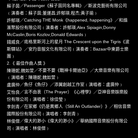
／Passenger《蘇子茵同名專輯》／斯波克藝術有限公司
蘇子茵
﹙演奏者：蘇子茵;董運昌;許郁瑛;程杰;黃子瑜﹚
／Catching THE Monk《happened, happening》／和諧
許郁瑛
滙聚股份有限公司﹙演奏者：許郁瑛;Alex Sipiagin;Donny
McCaslin;Boris Kozlov;Donald Edwards﹚
／底格里斯河上的星月 The Crescent upon the Tigris《波
錢威良
斯驛站》／安玓音服文化有限公司﹙演奏者：Bazaar中東爵士樂
團﹚
2.《 最佳作曲人獎 》
／不要不要《戰神卡爾迪亞》／大樂音樂有限公司
陳珊妮;魏如萱
﹙演唱者：陳珊妮;魏如萱﹚
／魚仔《魚仔》／添翼創越工作室﹙演唱者：盧廣仲﹚
盧廣仲
／言不由衷（The Prayer）《心裡學》／亞神音樂娛樂股
艾怡良
份有限公司﹙演唱者：徐佳瑩﹚
／在家鄉《仍是異鄉人（Still An Outlander）》／相信音樂
李劍青
國際股份有限公司﹙演唱者：李劍青﹚
／偉大的渺小《偉大的渺小》／華納國際音樂股份有限公
林俊傑
司﹙演唱者：林俊傑﹚