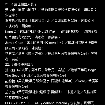
21.
《 最佳編曲人獎 》
／同在《同在》／華納國際音樂股份有限公司﹙演唱者：
黃少雍
宋念宇﹚
／閻羅王《我有我自己》／華研國際音樂股份有限公司
溫奕哲
﹙演唱者：閻奕格﹚
／跳舞的梵谷《No.13 作品 ： 跳舞的梵谷》／環球國際
Kenn C
唱片股份有限公司﹙演唱者：孫燕姿﹚
／床上的黑洞《C'mon In~》／環球國際唱片股份有
Jerald Chan
限公司﹙演唱者：陳奕迅﹚
／漂白《來日方長》／福茂唱片音樂股份有限公司﹙演唱
常石磊
者：黃齡﹚
22.
《 最佳樂團獎 》
（楊大正；鄭宇辰；陳敬元；吳迪）／進擊下半場 Begin
滅火器
The Second Half／火氣音樂股份有限公司
（吳浚瑋;粱丹郡;陳冠宇;石裕獎;鍾曜年）／Dear／禾廣娛
甜約翰
樂股份有限公司
（黃奇斌;蔡鎧任;謝耀德;賴俊廷）／卡通人物／艾格普蘭
茄子蛋
特艾格有限公司
（LEO37；Adriano Moreira；俞友楨；張頌亞）
LEO37+SOSS