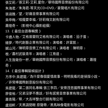
／張艾莉-艾莉,愛你／華特國際音樂股份有限公司
張艾莉
／朱海君-等天光CD+DVD／豪聲唱片有限公司
朱海君
／望／好痛音樂事業有限公司
張涵雅
／咱攏要幸福／好莉嗨文創有限公司
吳申梅
蕭煌奇。（影視中心攝影組攝）
13.《 最佳台語專輯獎 》
／艾格普蘭特艾格有限公司﹙演唱者：茄子蛋﹚
卡通人物
／時代創藝企業有限公司﹙演唱者：許富凱﹚
縫夢
／陳明章音樂工作有限公司﹙演唱者：陳明章﹚
撼山河
／農村武裝青年﹙演唱者：江育達﹚
根
／華納國際音樂股份有限公司﹙演唱者：蕭煌
人生我敬你一杯
奇﹚
14.《 最佳專輯裝幀設計 》
／為什麼像個愛情故事，明明我看的是偵探小說。
方序中;吳建龍
／非常棒國際創意股份有限公司
／第二張同名專輯 張三李四／安樂茂思國際事業有限公司
吳建龍
／兄弟沒夢不應該／好有感覺音樂事業有限公司
廖俊裕
／祭／大吉祥整合行銷有限公司
蕭青陽
／天黑請閉眼 原聲帶／黑馬映像電影有限公司
盧翊軒