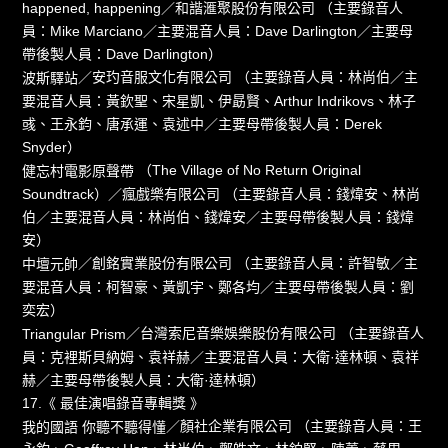
／和諧滙聚股份有限公司 （主要錄音人
happened, happening
員：Mike Marciano／主要混音人員：Dave Darlington／主要母
帶後製人員：Dave Darlington）
／安玓音服文化有限公司 （主要錄音人員：林尚伯／主
波斯驛站
要混音人員：黃欽聖、宋星凱、伊勗賢、Arthur Indrikovs、林子
彧、王永鈞、唐承運、袁述中／主要母帶後製人員：Derek
Snyder）
（The Village of No Return Original
健忘村電影原聲帶
Soundtrack）／瘋戲樂有限公司 （主要錄音人員：錢煒安、林尚
伯／主要混音人員：林尚伯、錢煒安／主要母帶後製人員：錢煒
安）
／創銘實業股份有限公司 （主要錄音人員：許智敏／主
中壇元帥
要混音人員：柯智豪、黃凱宇、鄭各均／主要母帶後製人員：劉
奕宏）
／台灣索尼音樂娛樂股份有限公司 （主要錄音人
Triangular Prism
員：克裡斯貝納姆、袁祥赫／主要混音人員：大衛·達林頓、袁祥
赫／主要母帶後製人員：大衛·達林頓）
17.《 最佳演唱錄音專輯獎 》
／顏社企業有限公司 （主要錄音人員：王
我的國語 你聽不聽得懂