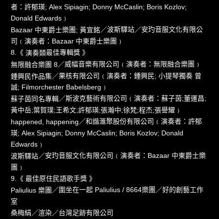
者：許郁瑛; Alex Sipiagin; Donny McCaslin; Boris Kozlov;
Donald Edwards﹚
／波斯驛站／安玓音服文化有限公
Bazaar 中東爵士樂團; 黃宣銘
司﹙演奏者：Bazaar 中東爵士樂團﹚
8.《
最佳專輯獎 》
演奏類
／威幅音樂有限公司﹙演奏者：無限融合樂團﹚
無限融合樂團 8
／果核有限公司﹙演奏者：鍾興民; 小提琴獨奏 曾
鍾興民作品集
誠; Filmorchester Babelsberg﹚
／斯波克藝術有限公司﹙演奏者：蘇子茵;董運昌;
蘇子茵同名專輯
黃中岳;葉賀璞;王希文;許郁瑛;張瀚中;徐梵;程杰;張譽耀﹚
／和諧滙聚股份有限公司﹙演奏者：許郁
happened, happening
瑛; Alex Sipiagin; Donny McCaslin; Boris Kozlov; Donald
Edwards﹚
／安玓音服文化有限公司﹙演奏者：Bazaar 中東爵士樂
波斯驛站
團﹚
9.《 最佳原住民語歌手獎 》
／圍坐在一起 Paliulius / 8664樂團／好的創藝工作
Paliulius 樂團
室
／渲染／台灣足跡有限公司
桑梅絹