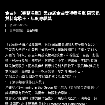
金曲》【完整名單】第29屆金曲獎得獎名單 陳奕迅
雙料奪歌王、年度專輯獎
2018-06-24
文章引用自：
自由時報
〔記者翁子涵／台北報導〕第29屆金曲獎頒獎典禮今晚在台北小
巨蛋盛大舉行，由昔日「省話一哥」蕭敬騰獨扛主持棒，第14次
入圍的「阿妹」張惠妹將搶攻第4座歌后，和徐佳瑩、呂薔、彭佳
慧、飛角逐獎項，陳奕迅、林俊傑、小宇、許書豪、李玖哲將決
戰最佳男歌手，而林俊傑和張惠妹分別入圍歌王、歌后等6獎項成
為大贏家，最終能否一一抱走獎項，令外界期待不已。
第29屆金曲獎入圍及完整得獎名單：得獎的是（
）
1.《 演奏類最佳作曲人獎 》
／Swimming in the Green 綠色潛泳《無限融合樂團 8》／
呂聖斐
威幅音樂有限公司﹙演奏者：無限融合樂團﹚
／紅樹林《鍾興民作品集》／果核有限公司﹙演奏者：鋼
鍾興民
琴 鍾興民; 小提琴獨奏 曾誠; Filmorchester Babelsberg﹚