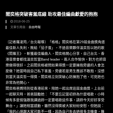
閻奕格突破害羞底線 助攻最佳編曲獻愛的抱抱
2018-06-25
文章引用自：
自由時報
〔記者羅凌筠／台北報導〕「格格」閻奕格在第29屆金曲獎角逐
最佳新人失利，敗給「茄子蛋」，不過音樂夥伴溫奕哲以她的歌
《閻羅王》，斬獲最佳編曲人，閻奕格開心分享，自己台北、香
港音樂會都找溫奕哲當Band leader，兩人合作愉快，對方也把音
樂做得很好，之前閻奕格被問如果得獎一定要擁抱旁邊的人會怎
麼做？她當時說自己私下害羞，旁邊若是男生應該不敢抱，沒想
到當天溫奕哲一得獎，閻奕格立刻突破心防擁抱了他，可見她也
非常為他開心。
閻奕格爸媽特別從香港前來，陪她一起出席這屆金曲獎，上台前
一起聊天時，爸爸鼓勵她：「不要忘記當初妳為什麼唱歌，小時
候有多麼倔強跟我講過妳一定要唱歌這件事，請妳今天好好享受
舞台。」讓她相當感動。雖然沒得獎被大家紛紛安慰，但她說：
「我的心境跟大家可能不一樣，因為自己失去過很多次機會，舞