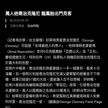
萬人迷喬治克隆尼 龍鳳胎出門見客
2018-06-25
文章引用自：
自由時報
〔記者馮亦寧／台北報導〕好萊塢男星喬治克隆尼
（Grorge
可說是「全球最迷人的男人」，他與律師老婆愛瑪
Clooney）
（
本月6日為龍鳳胎「亞歷山大」及「艾拉」
Amal Alamuddin）
慶祝週歲生日，特別在昨（24）搭乘私人飛機回到喬治克隆尼位
於義大利的別墅。
從照片中看來，喬治克隆尼與愛妻倆人一手一個寶貝，看來十分
溫馨。另一張照片則是喬治克隆尼充滿父愛緊緊的抱著孩子下飛
機，就算已經是57歲的大叔，還是讓人忍不住想喊：好帥喔。
近來川普政府為嚇阻無證移民的「零容忍」政策，引發喬治克隆
夫妻關注，兩人以龍鳳胎之名捐出10萬美元（約新台幣304萬
元）給移民兒童權利青年中心，希望幫助在美墨邊境與家人失散
的兒童。
喬治克隆尼一家。（翻攝自George Clonney Fane Page
IG）