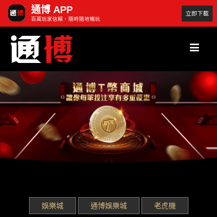
通博 APP
立即下載
百萬玩家信賴，隨時隨地暢玩
娛樂城
通博娛樂城
老虎機