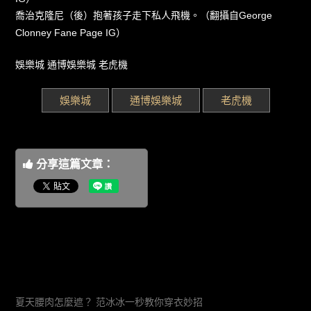
喬治克隆尼（後）抱著孩子走下私人飛機。（翻攝自George
Clonney Fane Page IG）
娛樂城
通博娛樂城
老虎機
娛樂城
通博娛樂城
老虎機
分享這篇文章：
夏天腰肉怎麼遮？ 范冰冰一秒教你穿衣妙招