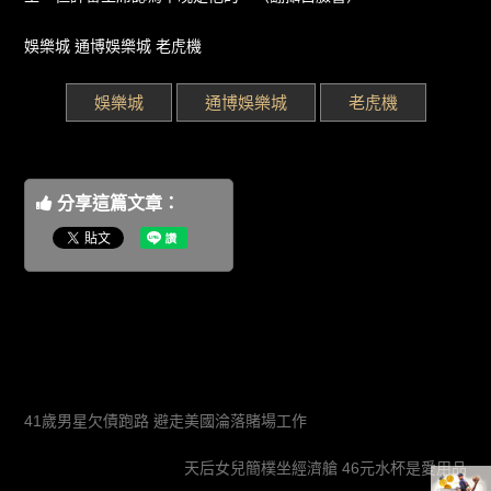
娛樂城
通博娛樂城
老虎機
娛樂城
通博娛樂城
老虎機
分享這篇文章：
41歲男星欠債跑路 避走美國淪落賭場工作
天后女兒簡樸坐經濟艙 46元水杯是愛用品