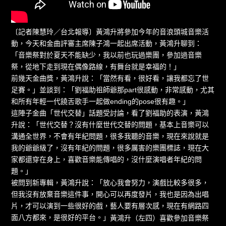
〔記者陳慧玲／台北報導〕黃鴻升將參加今年的音浪頭城音樂活
動，今天和金曲評審主席陳子鴻一起出席活動，黃鴻升聊到：
「音樂祭對於夏天不能缺少，我以前也玩過樂團，參加過音樂
祭，從地下走到現在偶像路線，有舞台就是幸福的！」
前幾天金曲獎，黃鴻升說：「當然有看，很好看，讓我都忘了世
足賽。」並談到：「劉福助祖師爺那part很感動，非常感動，尤其
和所有年輕一代饒舌歌手一起做ending的pose很有趣。」
這陣子金曲「世代交替」話題受討論，看了劉福助的表演，黃鴻
升說：「世代交替？沒有什麼世代交替的問題，基本上音樂可以
溝通全世界，不會有年紀問題，很多我聽的音樂，現在來說就是
我的爺爺級了，沒有年紀的問題，很多厲害的樂團標誌，現在大
家都還穿在身上，喜歡音樂能傳唱的，沒什麼演唱者年紀的問
題。」
被問到新專輯，黃鴻升說：「放心我會努力，演戲比較多很多，
但我沒有放棄音樂這件事，開心可以再度發片，我也是因為出唱
片，才可以演到一些很好的戲，藝人要有層次感，現在有網路四
面八方都來，是很好的平台。」
黃鴻升（左四）喜歡參加音樂祭