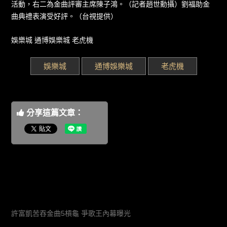
活動，右二為金曲評審主席陳子鴻。（記者趙世勳攝）
劉福助金
曲典禮表演受好評。（台視提供）
娛樂城
通博娛樂城
老虎機
娛樂城
通博娛樂城
老虎機
分享這篇文章：
許富凱苦吞金曲5槓龜 爭歌王內幕曝光