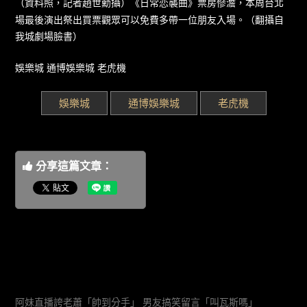
（資料照，記者趙世勳攝）
《日常恋襲曲》票房慘澹，本周台北
場最後演出祭出買票觀眾可以免費多帶一位朋友入場。（翻攝自
我城劇場臉書）
娛樂城
通博娛樂城
老虎機
娛樂城
通博娛樂城
老虎機
分享這篇文章：
阿妹直播誇老蕭「帥到分手」 男友搞笑留言「叫瓦斯嗎」