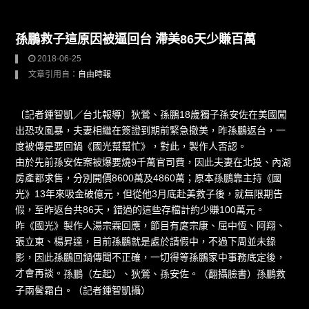
孫鵬救子這原因被逼回台 滯美86天少賺百萬
2018-06-25
文章引用自：
自由時報
〔記者鍾智凱／台北報導〕狄鶯、孫鵬18歲獨子孫安佐在美國闖
出恐攻風暴，夫妻相繼在簽證到期前緊急撤美，昨孫鵬返台，一
度被傳是要回鍋《國光幫幫忙》，對此，製作人否認。
由於先前孫安佐案被爆要燒9千萬官司費，因此夫妻在北投、內湖
房產都求售，分別開價8600萬及4860萬；原本孫鵬靠主持《國
光》13年來吸金破億元，但從他3月底赴美救子後，就無限期告
假，至昨返台共86天，錯過的這些存檔計約少賺100萬元。
昨《國光》製作人湯宗霖回應，節目有庹宗康、屈中恆、阿翔、
張立東、楊昇達，目前孫鵬就是處於請假中，不過下周並未錄
影，因此孫鵬回鍋傳聞不正確，一切得等孫鵬家中事務底定後，
才會再談。
孫鵬（左起）、狄鶯、孫安佐。（翻攝臉書）
孫鵬救
子兩鬢霜白。（記者鍾智凱攝）