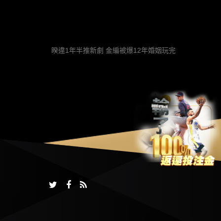
暌違1年半推新劇 金編被爆12年婚姻玩完