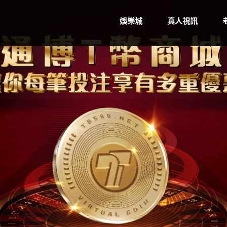
娛樂城
真人視訊