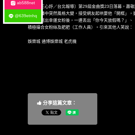
ab588net
〔記者王心妤／台北報導〕第29屆金曲獎23日落幕，
半段直播中突然風格大變，接受網友起哄要他「開框」，
@639etnhq
蕭敬騰選出幸運女粉後，一連丟出「你今天放假嗎？」、
積極撮合女粉絲及肥肥（工作人員）。引來其他人笑說：
娛樂城
通博娛樂城
老虎機
分享這篇文章：