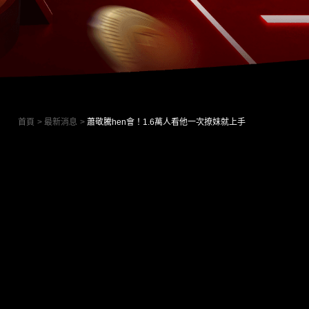
首頁
最新消息
蕭敬騰hen會！1.6萬人看他一次撩妹就上手