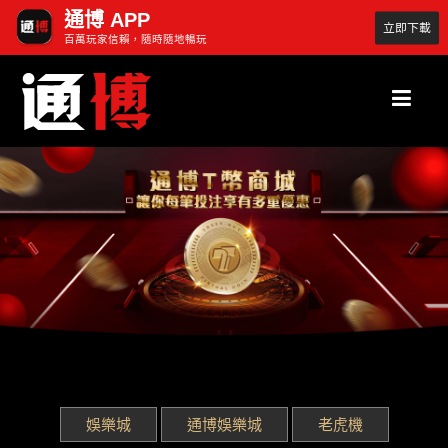
通博 APP
立即下載
百萬玩家信賴，隨時隨地暢玩
娛樂城
通博娛樂城
老虎機