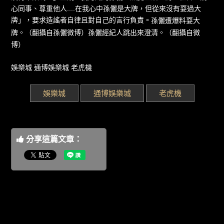
心同事、尊重他人....在我心中孫儷是大牌，但從來沒有耍過大
牌」，要求造謠者自律且對自己的言行負責。
孫儷遭爆料耍大
牌。（翻攝自孫儷微博）
孫儷經紀人跳出來澄清。（翻攝自微
博）
娛樂城
通博娛樂城
老虎機
娛樂城
通博娛樂城
老虎機
分享這篇文章：