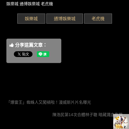
娛樂城
通博娛樂城
老虎機
娛樂城
通博娛樂城
老虎機
分享這篇文章：
「爆雷王」蜘蛛人又闖禍啦！漫威新片片名曝光
陳浩民第14次合體林子聰 暗藏濺血危機