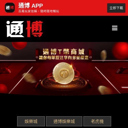
通博 APP
立即下載
百萬玩家信賴，隨時隨地暢玩
娛樂城
通博娛樂城
老虎機