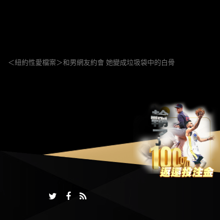
＜紐約性愛檔案＞和男網友約會 她變成垃圾袋中的白骨