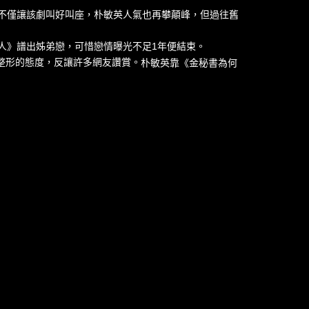
不僅讓該劇叫好叫座，朴敏英人氣也再攀顛峰，但過往舊
人》譜出姊弟戀，可惜戀情曝光不足1年便結束。
整形的態度，反讓許多網友讚賞。
朴敏英靠《金秘書為何