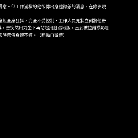
得意。但工作滿檔的他卻傳出身體微恙的消息，在錄影現
身般全身狂抖，完全不受控制，工作人員見狀立刻將他帶
流淚，更突然用力坐下再站起用腳踢地版，直到被拉離攝影棚
影時驚傳身體不適。（翻攝自微博）