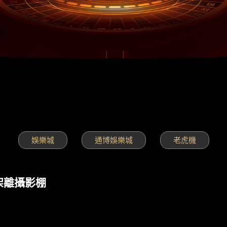
娛樂城
通博娛樂城
老虎機
架離攝影棚