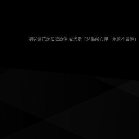
劉以豪花蓮拍戲療傷 愛犬走了悲傷藏心裡「永遠不會過」