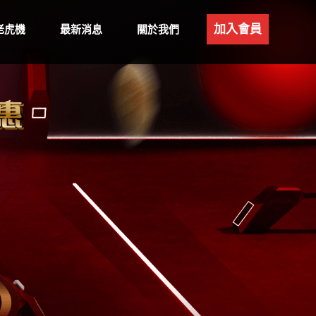
加入會員
老虎機
最新消息
關於我們