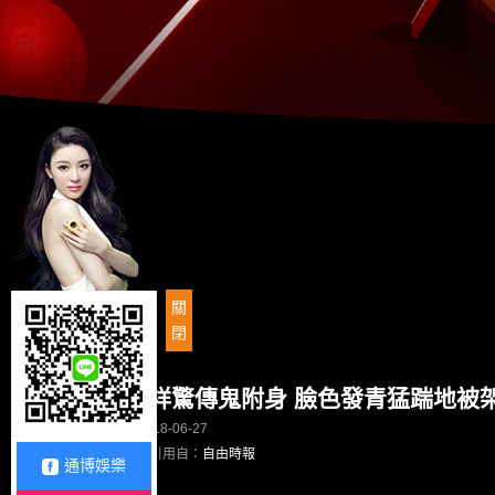
關
閉
羅志祥驚傳鬼附身 臉色發青猛踹地被
2018-06-27
文章引用自：
自由時報
通博娛樂