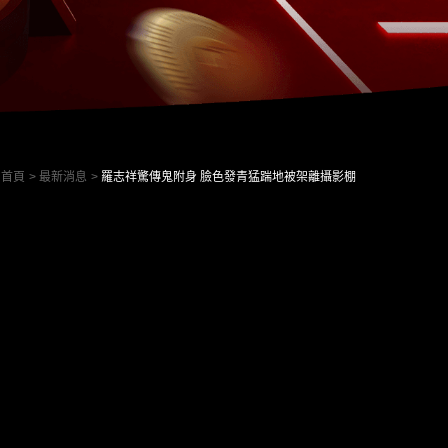
首頁
最新消息
羅志祥驚傳鬼附身 臉色發青猛踹地被架離攝影棚