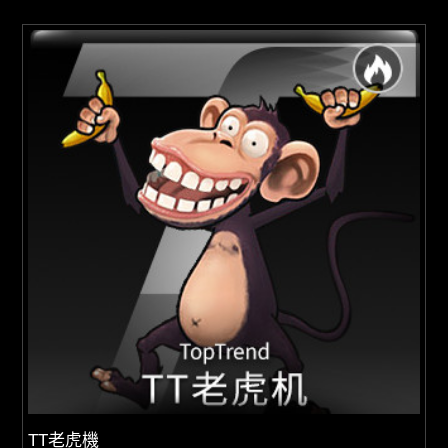
TT老虎機