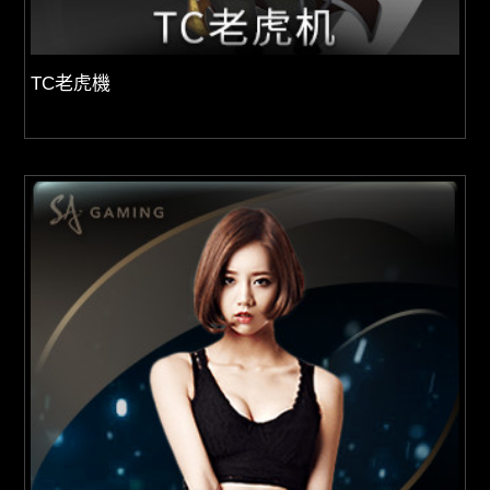
TC老虎機