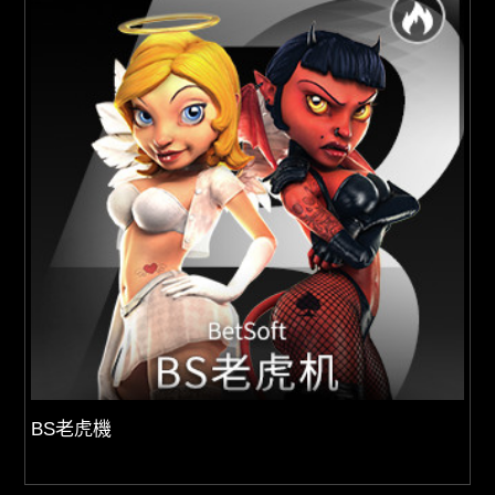
BS老虎機