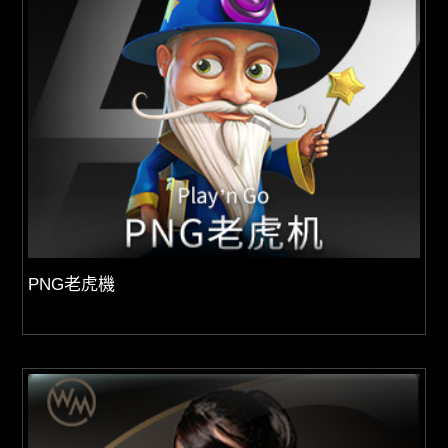
PNG老虎機