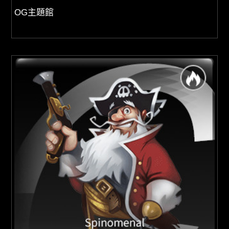
OG主題館