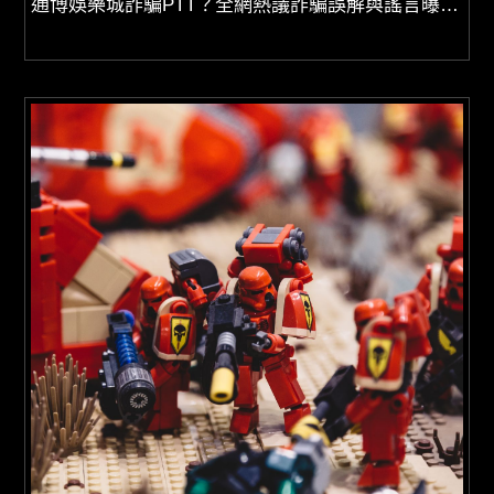
通博娛樂城詐騙PTT？全網熱議詐騙誤解與謠言曝光，別再誤會！