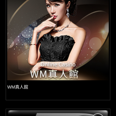
WM真人館