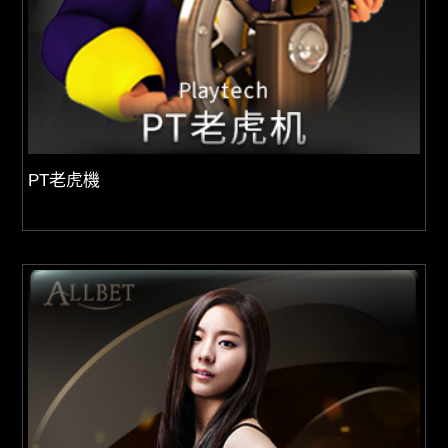
PT老虎機