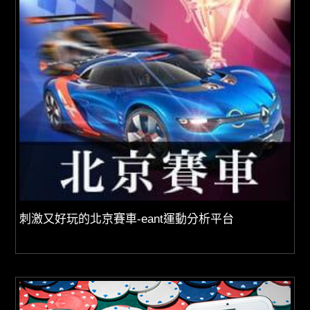
刺激又好玩的北京賽車-eant運動分析平台