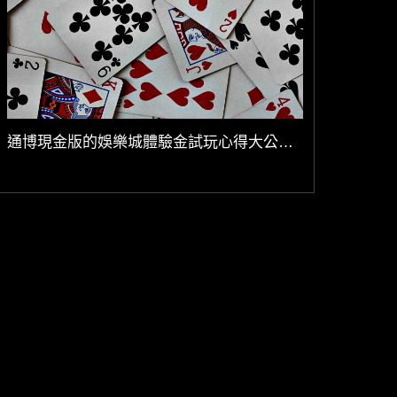
通博現金版的娛樂城體驗金試玩心得大公開！內行人才懂的眉角！