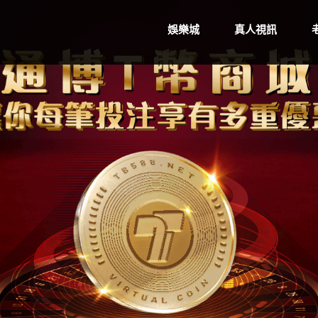
娛樂城
真人視訊