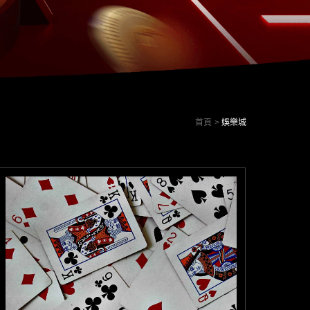
首頁
娛樂城