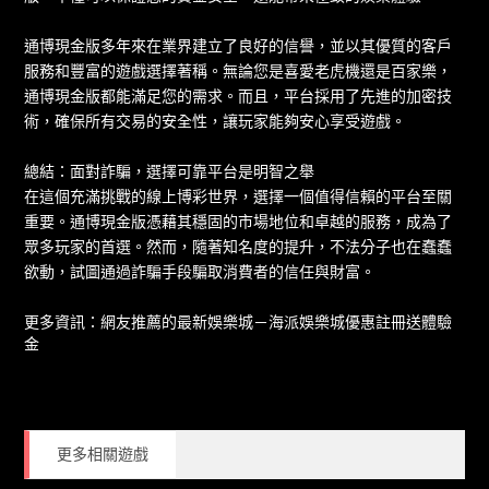
通博現金版多年來在業界建立了良好的信譽，並以其優質的客戶
服務和豐富的遊戲選擇著稱。無論您是喜愛老虎機還是百家樂，
通博現金版都能滿足您的需求。而且，平台採用了先進的加密技
術，確保所有交易的安全性，讓玩家能夠安心享受遊戲。
總結：面對詐騙，選擇可靠平台是明智之舉
在這個充滿挑戰的線上博彩世界，選擇一個值得信賴的平台至關
重要。通博現金版憑藉其穩固的市場地位和卓越的服務，成為了
眾多玩家的首選。然而，隨著知名度的提升，不法分子也在蠢蠢
欲動，試圖通過詐騙手段騙取消費者的信任與財富。
更多資訊：
網友推薦的最新娛樂城－海派娛樂城優惠註冊送體驗
金
更多相關遊戲