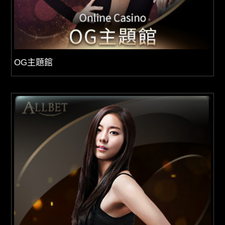
OG主題館