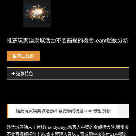
推薦玩家娛樂城活動不要錯過的機會-eant運動分析
前往註冊
遊戲特色
推薦玩家娛樂城活動不要錯過的機會-eant運動分析
娛樂城活動人工付錢(handypay),當客人中獎的金額很大時,通常機
不會直接掉銅幣出來,會由管理人員以支票或現金來支付11中奬的