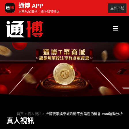
通博 APP
立即下載
百萬玩家信賴，隨時隨地暢玩
首頁
真人視訊
推薦玩家娛樂城活動不要錯過的機會-eant運動分析
真人視訊