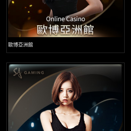
歐博亞洲館