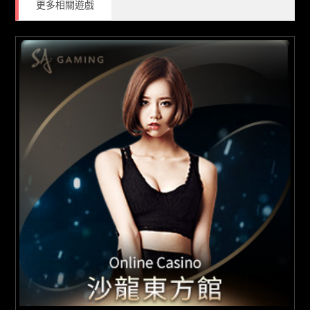
更多相關遊戲