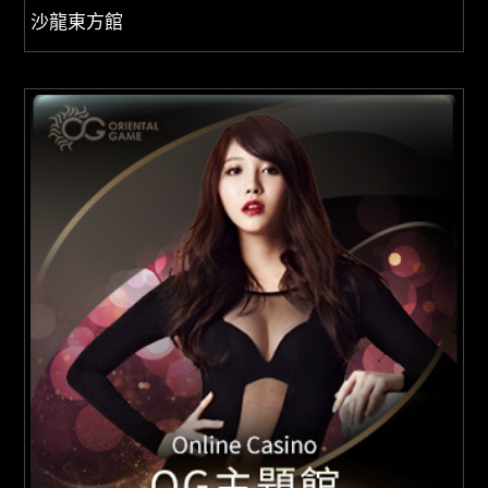
沙龍東方館