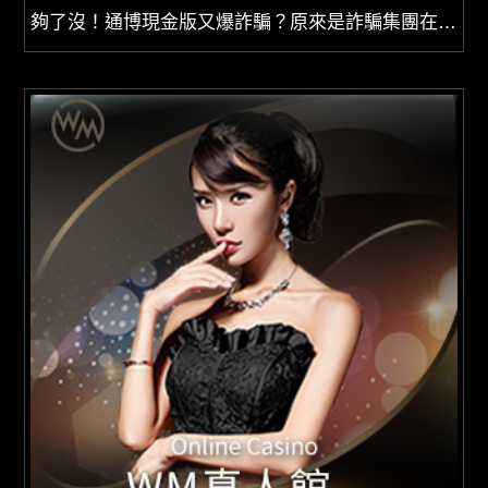
夠了沒！通博現金版又爆詐騙？原來是詐騙集團在蹭熱度！