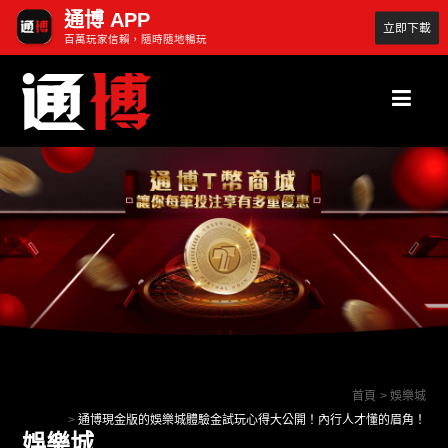
通博 APP
立即下載
百萬玩家信賴，隨時隨地暢玩
首頁
娛樂城
通博現金版的娛樂城體驗金試玩心得大公開！內行人才懂的眉角！
娛樂城