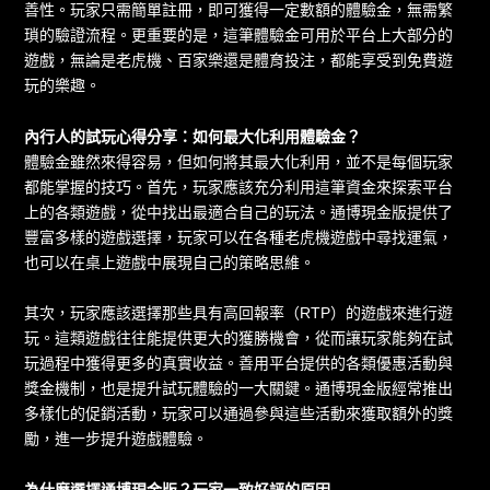
善性。玩家只需簡單註冊，即可獲得一定數額的體驗金，無需繁
瑣的驗證流程。更重要的是，這筆體驗金可用於平台上大部分的
遊戲，無論是老虎機、百家樂還是體育投注，都能享受到免費遊
玩的樂趣。
內行人的試玩心得分享：如何最大化利用體驗金？
體驗金雖然來得容易，但如何將其最大化利用，並不是每個玩家
都能掌握的技巧。首先，玩家應該充分利用這筆資金來探索平台
上的各類遊戲，從中找出最適合自己的玩法。通博現金版提供了
豐富多樣的遊戲選擇，玩家可以在各種老虎機遊戲中尋找運氣，
也可以在桌上遊戲中展現自己的策略思維。
其次，玩家應該選擇那些具有高回報率（RTP）的遊戲來進行遊
玩。這類遊戲往往能提供更大的獲勝機會，從而讓玩家能夠在試
玩過程中獲得更多的真實收益。善用平台提供的各類優惠活動與
獎金機制，也是提升試玩體驗的一大關鍵。通博現金版經常推出
多樣化的促銷活動，玩家可以通過參與這些活動來獲取額外的獎
勵，進一步提升遊戲體驗。
為什麼選擇通博現金版？玩家一致好評的原因