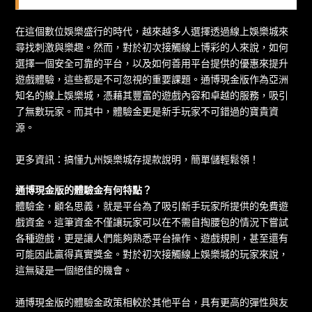
在這個數位娛樂盛行的時代，越來越多人選擇透過線上娛樂城來
尋找刺激與樂趣。然而，對於初次接觸線上博彩的人來說，如何
選擇一個安全可靠的平台，以及如何善用平台提供的優惠來提升
遊戲體驗，這些都是不可忽視的重要課題。通博現金版作為亞洲
知名的線上娛樂城，憑藉其豐富的遊戲內容和卓越的服務，吸引
了無數玩家。而其中，體驗金更是新手玩家不可錯過的寶貴資
源。
更多資訊：
搞懂九州娛樂城存提款說明，簡單儲輕鬆領！
通博現金版的體驗金有何特點？
體驗金，顧名思義，就是平台為了吸引新手玩家所提供的免費遊
戲資金。這筆資金不僅讓玩家可以在不需自掏腰包的情況下嘗試
各種遊戲，更是讓人們能夠熟悉平台操作、遊戲規則，甚至還有
可能因此贏得真實獎金。對於初次接觸線上娛樂城的玩家來說，
這無疑是一個絕佳的機會。
通博現金版的體驗金政策相較於其他平台，具有更高的彈性與友