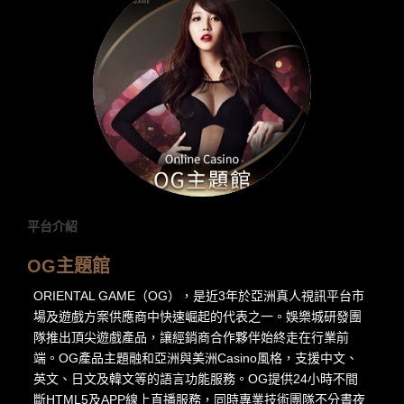
平台介紹
OG主題館
ORIENTAL GAME（OG），是近3年於亞洲真人視訊平台市
場及遊戲方案供應商中快速崛起的代表之一。
娛樂城
研發團
隊推出頂尖遊戲產品，讓經銷商合作夥伴始終走在行業前
端。OG產品主題融和亞洲與美洲Casino風格，支援中文、
英文、日文及韓文等的語言功能服務。OG提供24小時不間
斷HTML5及APP線上直播服務，同時專業技術團隊不分晝夜