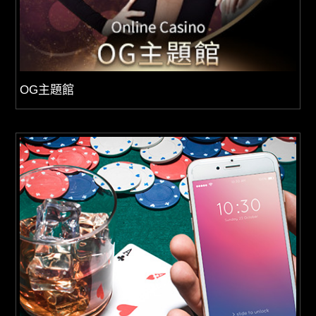
OG主題館