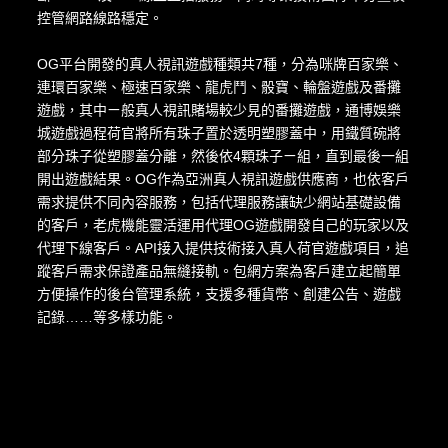
控管網路線路穩定。
OG平台開發的真人視訊遊戲種類共7種，分為咪牌百家樂、
連環百家樂、極速百家樂、龍虎鬥、骰寶、輪盤遊戲及番攤
遊戲，其中ㄧ般真人視訊賭場較少見的番攤遊戲，
通博娛樂
城
遊戲過程荷官將所有珠子置於透明塑膠蓋中，用鐵質碗將
部分珠子從塑膠蓋分離，然後依4顆珠子ㄧ組，直到最後一組
開出遊戲結果。OG作為亞洲真人視訊遊戲供應商，也依客戶
需求提供不同內容服務，包括代理服務讓缺少網站基礎設備
的客戶，
老虎機
能靈活運用代理OG遊戲開發自己的玩家以及
代理下線客戶。API接入提供技術接入真人荷官遊戲項目，追
蹤客戶需求保證產品無縫接軌。包網方案為客戶建立起簡單
方便操作的後台管理系統，支援多種貨幣、創建公告、遊戲
記錄……等多樣功能。