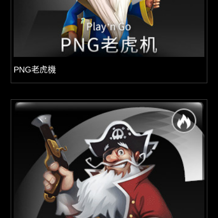
PNG老虎機