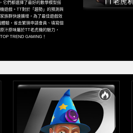
線，它們都選擇了最好的數學模型搭
機遊戲。TT對於「趨勢」的預測與
家族群快速擴增，為了最佳遊戲效
戲體驗，省去繁瑣申請會員、填寫個
原汁原味屬於TT
老虎機
的魅力，
TREND GAMING！