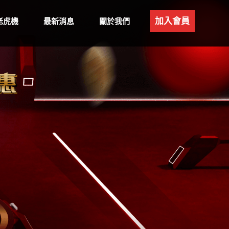
加入會員
老虎機
最新消息
關於我們