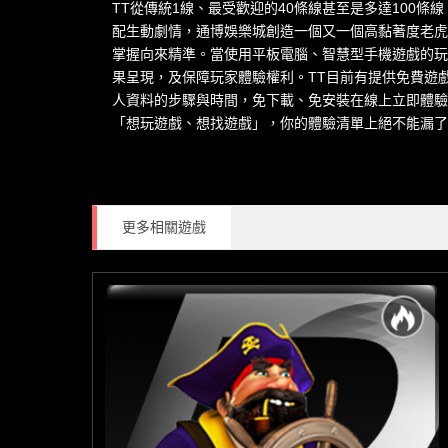
TT從傳統1線、最受歡迎的40條線甚至是多達100條
配生動劇情，
通博娛樂城
創造一個又一個高黏著度老虎
掌握向來精準。當使用平板電腦、智慧型手機遊戲的玩
果呈現，及保障玩家體驗權利。TT目前有提供免費遊
人資料的步驟與時間，免下載、免安裝在線上立即體驗
「想玩遊戲、想找遊戲」，你的體驗清單上絕不能漏了TOP 
更多相關遊戲