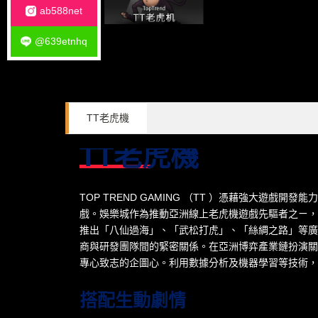
ab588net
@639etnhq
TT老虎機
TT老虎機
TOP TREND GAMING （TT ）憑藉強大遊戲開
戲。
娛樂城
作為推動亞洲線上老虎機遊戲先驅者之ㄧ，
推出「八仙過海」、「武松打虎」、「絲綢之路」等廣
商與研發團隊間的緊密關係。在亞洲博弈產業鏈扮演關
專心致志的企圖心。利用數據分析及機器學習等技術，
搭配生動劇情