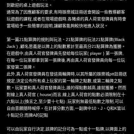
到歡迎的桌上遊戲玩法。
通常為了因應顧客的要求,有時
娛樂城
註冊送會開設一些教導顧客
玩遊戲的課程,或者在現場遊戲時,各賭桌的真人荷官發牌員有時會
當場給予一些簡單的說明,讓顧客能夠較快地進入狀況。
第一篇21點算牌的規則與玩法、21點算牌的玩法21點算牌(Black
Jack ) ,顧名思義是以牌上的點數累計至最高分21點算牌為獲勝。
在遊戲中,由真人荷官發牌員先發給每位玩家( player ) 第一張牌,
在每一位玩家都拿到第一張牌後,再由真人荷官發牌員向每一位玩
家發第二張牌。
此外,真人荷官發牌員在發這兩輪牌時,以其所屬的
娛樂城ptt
註冊送
規定,決定公布所有桌上玩家的第一輪牌之點數,或第二輪牌之點
數。玩家要和真人荷官發牌員比,誰的得點數越高,誰就獲勝。然而
對線上真人荷官 ( house)而言,線上真人荷官的點數必須限制在十
六點以上(換言之,至少要十七點) ;玩家則無最低點數之限制,可以
自由意願隨時喊停。在計算分數方面,一副牌中10、J、Q和K皆以
十點記分;而牌A的記點
可以由玩家自行決定,該牌的記分可為一點或十一點牌,以牌面上的