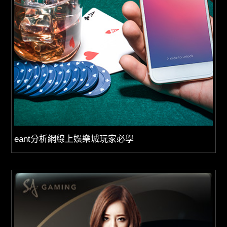
eant分析網線上娛樂城玩家必學