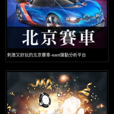
刺激又好玩的北京賽車-eant運動分析平台