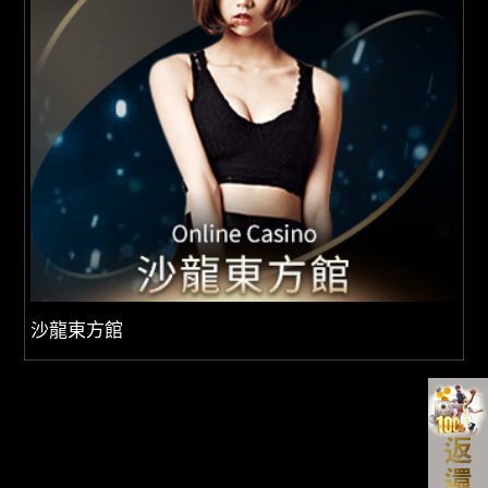
沙龍東方館