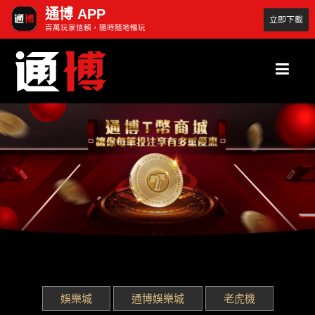
通博 APP
立即下載
百萬玩家信賴，隨時隨地暢玩
娛樂城
通博娛樂城
老虎機