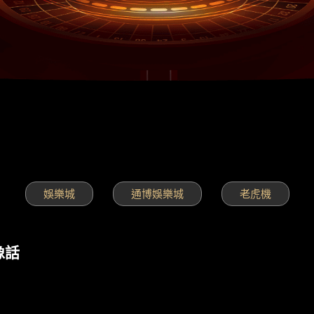
娛樂城
通博娛樂城
老虎機
像話