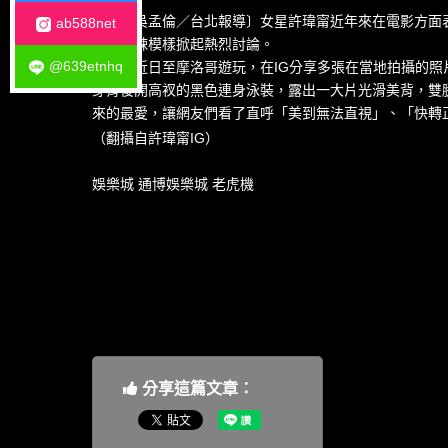
〔記者吳孟倫／台北報導〕女星許瑋甯近年來在電影方面
ab588net
照，火辣模樣掀起熱烈討論。
@639etnhq
許瑋甯近日至摩洛哥遊玩，在IG分享多張在當地拍攝的
穿背後開高衩的黑色連身泳裝，露出一大片光滑美背，雙
來的最愛，讓網友們看了直呼「美到無法直視」、「快轉
（翻攝自許瑋甯IG）
娛樂城
通博娛樂城
老虎機
分享這篇文章：