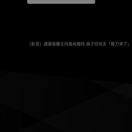
（影音）讚蕭敬騰主持風格獨特 黃子佼坦言「壓力來了」