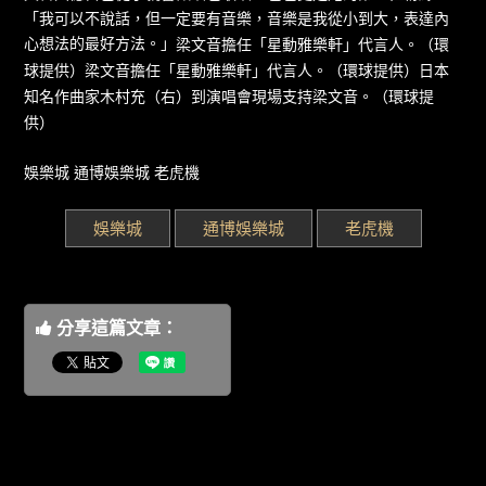
「我可以不說話，但一定要有音樂，音樂是我從小到大，表達內
心想法的最好方法。」
梁文音擔任「星動雅樂軒」代言人。（環
球提供）
梁文音擔任「星動雅樂軒」代言人。（環球提供）
日本
知名作曲家木村充（右）到演唱會現場支持梁文音。（環球提
供）
娛樂城
通博娛樂城
老虎機
娛樂城
通博娛樂城
老虎機
分享這篇文章：