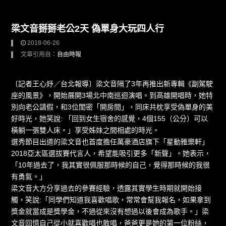
梁文音掰掰老公2天 偽單身大玩四人行
2018-06-26
文章引用自：
自由時報
〔記者王心妤／台北報導〕梁文音隔了3年再推出新專輯《副駕駛
座的風景》，開始展開3場北中南巡迴演唱。到高雄開唱時，她特
別向老公請假，和3位閨密「開房間」，同床共枕享受偽單身的美
好時光，她笑說: 「回到女生宿舍的感覺，4個155（公分）可以
橫躺一張雙人床。」享受姊妹之間相處的時光。
選秀節目出道的梁文音也首度擔任萬豪酒店旗下「星動雅樂軒」
2018亞太區選拔賽代言人，希望能吸引更多「新聲」。她表示，
「10年過去了，我其實很佩服那時候的自己，覺得那時候的我很
有勇氣。」
梁文音大方分享過去的參賽經驗，透露其實學生時期就開始接
觸，笑說:「同學們知道我喜歡唱歌，常常會幫我報名，如果拿到
獎金就當成是獎學金，不過從來沒有想過以後會成為歌手。」梁
文音回憶自己從小就喜歡唱也敢唱，爸爸更是她的第一位粉絲，