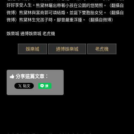
好好享受人生。
熊黛林曬出帶著小孩在公園的悠閒照。（翻攝自
微博）
熊黛林與富商郭可頌結婚，並誕下雙胞胎女兒。（翻攝自
微博）
熊黛林生完孩子時，腳曾嚴重浮腫。（翻攝自微博）
娛樂城
通博娛樂城
老虎機
娛樂城
通博娛樂城
老虎機
分享這篇文章：