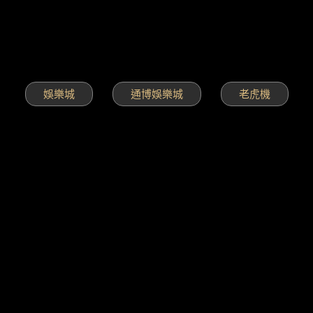
娛樂城
通博娛樂城
老虎機