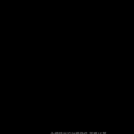
永續時尚設計獎徵件 首獎15萬