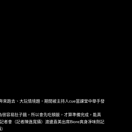
奔來跑去、大玩情境題，期間被主持人cue當課堂中舉手發
因為很容易肚子餓，所以會先吃頓飯，才算準備完成，能真
味劑記者會（記者陳逸寬攝）
渡邊直美出席Biore爽身凈味劑記
攝）