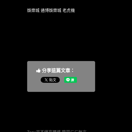
娛樂城
通博娛樂城
老虎機
分享這篇文章：
Tony哥不懂高腰褲 隋棠ㄏㄏ無言